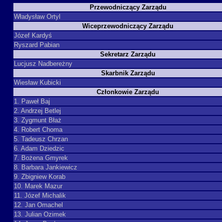
Przewodniczący Zarządu
Władysław Ortyl
Wiceprzewodniczący Zarządu
Józef Kardyś
Ryszard Pabian
Sekretarz Zarządu
Lucjusz Nadbereżny
Skarbnik Zarządu
Wiesław Kubicki
Członkowie Zarządu
1. Paweł Baj
2. Andrzej Betlej
3. Zygmunt Błaż
4. Robert Choma
5. Tadeusz Chrzan
6. Adam Dziedzic
7. Bożena Gmyrek
8. Barbara Jankiewicz
9. Zbigniew Korab
10. Marek Mazur
11. Józef Michalik
12. Jan Omachel
13. Julian Ozimek