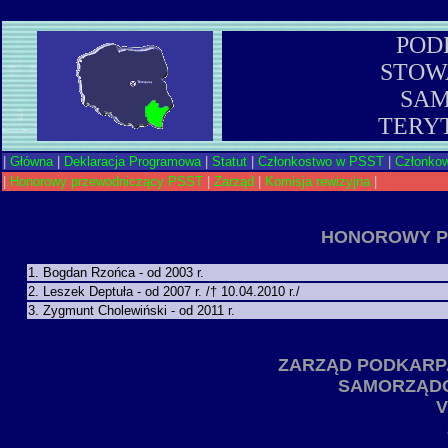
POD
STOW
SA
TERY
|
Główna
|
Deklaracja Programowa
|
Statut
|
Członkostwo w PSST
|
Członkow
|
Honorowy przewodniczący PSST
|
Zarząd
|
Komisja rewizyjna
|
HONOROWY P
1. Bogdan Rzońca - od 2003 r.
2. Leszek Deptuła - od 2007 r. /† 10.04.2010 r./
3. Zygmunt Cholewiński - od 2011 r.
ZARZĄD PODKARP
SAMORZĄDÓ
V