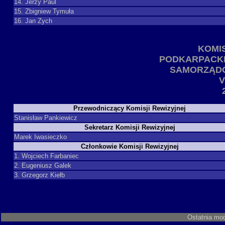
14. Jerzy Paul
15. Zbigniew Tymuła
16. Jan Zych
KOMI
PODKARPACK
SAMORZĄDÓ
V
Przewodniczący Komisji Rewizyjnej
Stanisław Pankiewicz
Sekretarz Komisji Rewizyjnej
Marek Iwasieczko
Członkowie Komisji Rewizyjnej
1. Wojciech Farbaniec
2. Eugeniusz Galek
3. Grzegorz Kiełb
Ostatnia mod