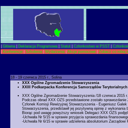
|
Główna
|
Deklaracja Programowa
|
Statut
|
Członkostwo w PSST
|
Członkow
|
Konferencje
|
Szkolenia
|
Wydarzenia
|
Akcje pomocowe
|
Zobacz co robią i
18 - 19 czerwca 2015 r., Solina
XXX Ogólne Zgromadzenie Stowarzyszenia
XXIII Podkarpacka Konferencja Samorządów Terytorialnych
XXX Ogólne Zgromadzenie Stowarzyszenia /18 czerwca 2015 r.
Podczas obrad XXX OZS przedstawione zostało sprawozdanie Za
Członek Komisji Rewizyjnej Stowarzyszenia - Eugeniusz Galek zł
Stowarzyszenia, przedstawił jej pozytywną opinię z wykonania 
Biorąc pod uwagę powyższy wniosek Delegaci XXX OZS podjęli 
-Uchwała Nr 5/15 w sprawie przyjęcia sprawozdania finansoweg
-Uchwała Nr 6/15 w sprawie udzielenia absolutorium Zarządow