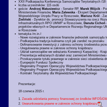
XXII Podkarpacka Konferencja Samorządów Terytorialnych /18 -
liczba uczestników: 115 osób
goście:
Andrzej Matusiewicz
- Senator RP,
Marek Wójcik
- Po
Ministerstwie Finansów,
Maria Zalewska
- Ekspert Departamentu
Wojewódzkiego Urzędu Pracy w Rzeszowie,
Mariusz Król
- Za
Zieliński
- Dyrektor ds. promocji Stowarzyszenia na rzecz Ro
Infrastrukturalnych RPO UMWP w Rzeszowie,
Danuta Cichoń
-
projektów własnych w Departamencie Rozwoju Regionalnego 
w Rzeszowie
tematyka /m.in./:
- Nowe rozwiązania w zakresie finansów jednostek samorządu te
- Podkarpacka tradycja kulinarna czyli jak zarobić na proziaku
- Dofinansowanie inwestycji z zakresu ochrony środowiska p
- Uregulowania prawne w zakresie ochrony krajobrazu
- Udział samorządów we wdrażaniu Konwencji Karpackiej - Krajo
- Prezentacja wdrażanych działań oraz zamierzeń Ministerstwa
- Przekazywanie tytułu prawnego w zakresie sieci oświetlenia
- Europejski Fundusz Społeczny
- Regionalny Program Operacyjny Województwa Podkarpackiego 
- Regionalny Program Operacyjny Województwa Podkarpackiego n
- Kontrakt Terytorialny dla Województwa Podkarpackiego
Prezentacje:
18 czerwca 2015 r.
1.
Zasada udzielania pomocy finansowej ze środków WFOŚiG
2.
Uwarunkowania prawne w zakresie ochrony krajobrazu