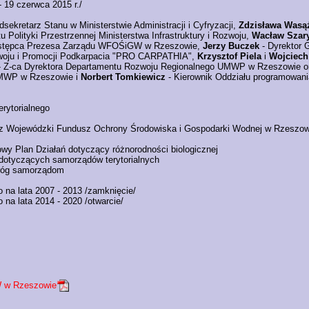
 19 czerwca 2015 r./
dsekretarz Stanu w Ministerstwie Administracji i Cyfryzacji,
Zdzisława Wasą
 Polityki Przestrzennej Ministerstwa Infrastruktury i Rozwoju,
Wacław Szar
stępca Prezesa Zarządu WFOŚiGW w Rzeszowie,
Jerzy Buczek
- Dyrektor 
zwoju i Promocji Podkarpacia "PRO CARPATHIA",
Krzysztof Piela
i
Wojciec
 Z-ca Dyrektora Departamentu Rozwoju Regionalnego UMWP w Rzeszowie 
UMWP w Rzeszowie i
Norbert Tomkiewicz
- Kierownik Oddziału programowa
rytorialnego
rzez Wojewódzki Fundusz Ochrony Środowiska i Gospodarki Wodnej w Rzeszow
wy Plan Działań dotyczący różnorodności biologicznej
 dotyczących samorządów terytorialnych
 dróg samorządom
na lata 2007 - 2013 /zamknięcie/
a lata 2014 - 2020 /otwarcie/
W w Rzeszowie