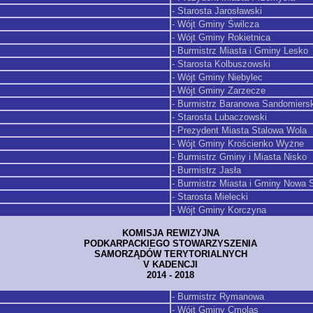
- Starosta Jarosławski
- Wójt Gminy Świlcza
- Wójt Gminy Rokietnica
- Burmistrz Miasta i Gminy Lesko
- Starosta Kolbuszowski
- Wójt Gminy Niebylec
- Wójt Gminy Zarzecze
- Burmistrz Baranowa Sandomiers
- Starosta Lubaczowski
- Prezydent Miasta Stalowa Wola
- Wójt Gminy Krościenko Wyżne
- Burmistrz Gminy i Miasta Nisko
- Burmistrz Jasła
- Burmistrz Miasta i Gminy Nowa 
- Starosta Mielecki
- Wójt Gminy Korczyna
KOMISJA REWIZYJNA
PODKARPACKIEGO STOWARZYSZENIA
SAMORZĄDÓW TERYTORIALNYCH
V KADENCJI
2014 - 2018
- Burmistrz Rymanowa
- Wójt Gminy Cmolas