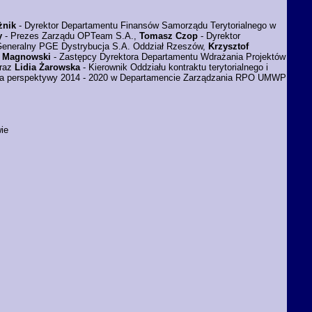
żnik
- Dyrektor Departamentu Finansów Samorządu Terytorialnego w
y
- Prezes Zarządu OPTeam S.A.,
Tomasz Czop
- Dyrektor
Generalny PGE Dystrybucja S.A. Oddział Rzeszów,
Krzysztof
h Magnowski
- Zastępcy Dyrektora Departamentu Wdrażania Projektów
oraz
Lidia Żarowska
- Kierownik Oddziału kontraktu terytorialnego i
nia perspektywy 2014 - 2020 w Departamencie Zarządzania RPO UMWP
ie