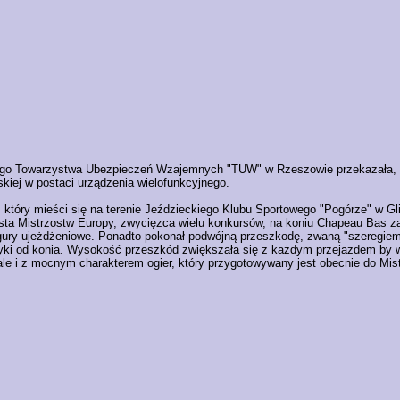
ego Towarzystwa Ubezpieczeń Wzajemnych "TUW" w Rzeszowie przekazała, na
kiej w postaci urządzenia wielofunkcyjnego.
, który mieści się na terenie Jeździeckiego Klubu Sportowego "Pogórze" w 
lista Mistrzostw Europy, zwycięzca wielu konkursów, na koniu Chapeau Bas 
gury ujeżdżeniowe. Ponadto pokonał podwójną przeszkodę, zwaną "szeregiem",
yki od konia. Wysokość przeszkód zwiększała się z każdym przejazdem by 
y ale i z mocnym charakterem ogier, który przygotowywany jest obecnie do M