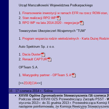
Urząd Marszałkowski Województwa Podkarpackiego
1.
Finansowanie inwestycji w ramach EFR na rzecz ROW-stan,
2.
Stan realizacji RPO WP
3.
RPO WP na lata 2014-2020 - negocjacje
Towarzystwo Ubezpieczeń Wzajemnych "TUW"
1.
Program wsparcia rodzin wielodzietnych - Karta Dużej Rodzin
Auto Spektrum Sp. z o.o.
1.
Dacia Duster
2.
Renault CAPTUR
OPTeam S.A.
1.
Wiarygodny partner - OPTeam S.A
[>>
ZDJĘCIA
<<]
16 - 17 czerwca 2014 r., Solina
XXVIII Ogólne Zgromadzenie Stowarzyszenia /16 czerwca 20
Podczas obrad XXVIII OZS Przewodniczący Zarządu PSST -
W
stycznia 2013 r. do 31 grudnia 2013 r. Przewodnicząca Komisji
następnie poinformowała, że Komisja Rewizyjna Stowarzyszenia