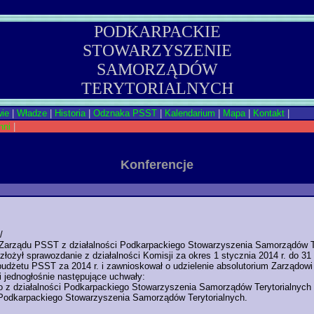
PODKARPACKIE
STOWARZYSZENIE
SAMORZĄDÓW
TERYTORIALNYCH
ie
|
Władze
|
Historia
|
Odznaka PSST
|
Kalendarium
|
Mapa
|
Kontakt
|
nni
|
Konferencje
/
rządu PSST z działalności Podkarpackiego Stowarzyszenia Samorządów Teryt
ożył sprawozdanie z działalności Komisji za okres 1 stycznia 2014 r. do 31 g
budżetu PSST za 2014 r. i zawnioskował o udzielenie absolutorium Zarządow
jednogłośnie następujące uchwały:
o z działalności Podkarpackiego Stowarzyszenia Samorządów Terytorialnych 
i Podkarpackiego Stowarzyszenia Samorządów Terytorialnych.