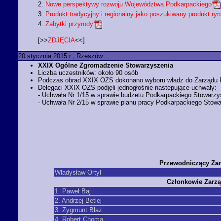
2.
Nowe perspektywy rozwoju Województwa Podkarpackiego
3.
Produkt tradycyjny i regionalny jako poszukiwany produkt r
4.
Zabytki przyrody
[>>
ZDJĘCIA
<<]
20 stycznia 2015 r., Rzeszów
XXIX Ogólne Zgromadzenie Stowarzyszenia
Liczba uczestników: około 90 osób
Podczas obrad XXIX OZS dokonano wyboru władz do Zarządu PS
Delegaci XXIX OZS podjęli jednogłośnie następujące uchwały:
- Uchwała Nr 1/15 w sprawie budżetu Podkarpackiego Stowarzy
- Uchwała Nr 2/15 w sprawie planu pracy Podkarpackiego Stow
Przewodniczący Za
Władysław Ortyl
Członkowie Zarz
1. Paweł Baj
2. Andrzej Betlej
3. Zygmunt Błaż
4. Robert Choma