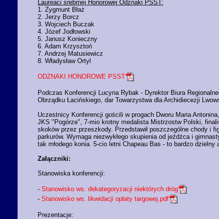
Laureaci srebrnej Honorowej Odznaki PSST:
1. Zygmunt Błaż
2. Jerzy Borcz
3. Wojciech Buczak
4. Józef Jodłowski
5. Janusz Konieczny
6. Adam Krzysztoń
7. Andrzej Matusiewicz
8. Władysław Ortyl
ODZNAKI HONOROWE PSST
Podczas Konferencji Lucyna Rybak - Dyrektor Biura Regionaln
Obrządku Łacińskiego, dar Towarzystwa dla Archidiecezji Lwows
Uczestnicy Konferencji gościli w progach Dworu Maria Antonina
JKS "Pogórze", 7-mio krotny medalista Mistrzostw Polski, fina
skoków przez przeszkody. Przedstawił poszczególne chody i fi
parkurów. Wymaga niezwykłego skupienia od jeźdźca i gimnast
tak młodego konia. 5-cio letni Chapeau Bas - to bardzo dzieln
Załączniki:
Stanowiska konferencji:
-
Stanowisko ws. dekategoryzacji niektórych dróg
-
Stanowisko ws. likwidacji opłaty targowej.pdf
Prezentacje: