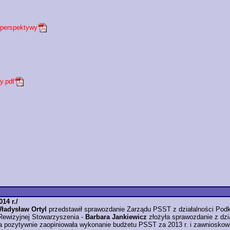
 perspektywy
y.pdf
14 r./
ładysław Ortyl
przedstawił sprawozdanie Zarządu PSST z działalności Pod
 Rewizyjnej Stowarzyszenia -
Barbara Jankiewicz
złożyła sprawozdanie z dzia
 pozytywnie zaopiniowała wykonanie budżetu PSST za 2013 r. i zawnioskowa