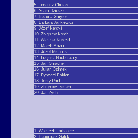
5. Tadeusz Chrzan
6. Adam Dziedzic
7. Bożena Gmyrek
8. Barbara Jankiewicz
9. Józef Kardyś
10. Zbigniew Korab
11. Wiesław Kubicki
12. Marek Mazur
13. Józef Michalik
14. Lucjusz Nadbereżny
15. Jan Omachel
16. Julian Ozimek
17. Ryszard Pabian
18. Jerzy Paul
19. Zbigniew Tymuła
20. Jan Zych
1. Wojciech Farbaniec
2. Eugeniusz Galek