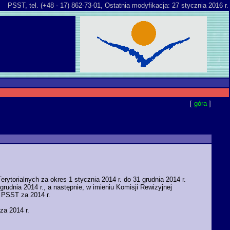
PSST, tel. (+48 - 17) 862-73-01,
Ostatnia modyfikacja: 27 stycznia 2016 r.
[
góra
]
orialnych za okres 1 stycznia 2014 r. do 31 grudnia 2014 r.
rudnia 2014 r., a następnie, w imieniu Komisji Rewizyjnej
i PSST za 2014 r.
za 2014 r.