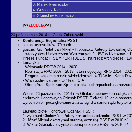
3. Marek Iwasieczko
4. Grzegorz Kiełb
5. Stanisław Pankiewicz
[>>
ZDJĘCIA
<<]
23 października 2014 r., Glinik Zaborowski
Konferencja Regionalna PSST
liczba uczestników: 70 osób
goście: Ks. Prałat Jan Nikiel - Proboszcz Katedry Lwowskiej
Towarzystwa Ubezpieczeń Wzajemnych "TUW" w Rzeszowie, Dyr
Prezes Fundacji "SEMPER FIDELIS" na rzecz Archidiecezji Lw
tematyka:
- Wdrażanie PROW 2014 - 2020.
- Realizacja RPO 2007 - 2013 i stan negocjacji RPO 2014 - 202
- Program wsparcia rodzin wielodzietnych w TUW-ie - Karta Duż
- Wiarygodny partner - OPTeam S.A.
- Oferta Auto Spektrum Sp. z o.o. dla podkarpackich samorząd
W dniu 23 października 2014 r. w Glinku Zaborowskim odbyła s
srebrnych Honorowych Odznak PSST. Z okazji 15-lecia samorzą
wyróżnienie i podziękowanie za zasługi dla samorządu terytoria
Laureaci złotej Honorowej Odznaki PSST:
1. Zygmunt Cholewiński /otrzymał srebrną odznakę PSST w 201
2. Józef Michalik /otrzymał srebrną odznakę PSST w 2010 r./
3. Wiktor Stasiak /otrzymał srebrną odznakę PSST w 2010 r./