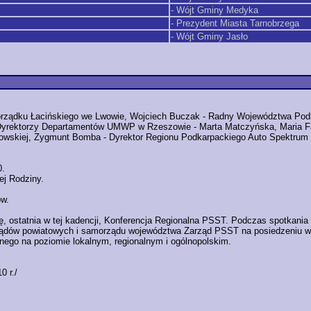
- Wójt Gminy Medyka
- Prezydent Miasta Tarnobrzega
- Wójt Gminy Jasło
 Obrządku Łacińskiego we Lwowie, Wojciech Buczak - Radny Województwa Pod
ektorzy Departamentów UMWP w Rzeszowie - Marta Matczyńska, Maria Fajg
owskiej, Zygmunt Bomba - Dyrektor Regionu Podkarpackiego Auto Spektrum
0.
ej Rodziny.
ów.
ię, ostatnia w tej kadencji, Konferencja Regionalna PSST. Podczas spotkani
dów powiatowych i samorządu województwa Zarząd PSST na posiedzeniu w dn
lnego na poziomie lokalnym, regionalnym i ogólnopolskim.
0 r./