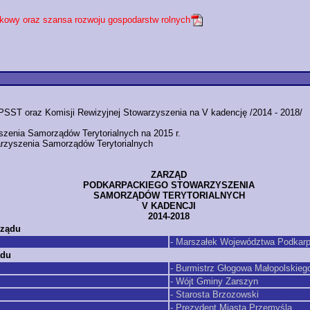
ynkowy oraz szansa rozwoju gospodarstw rolnych
ST oraz Komisji Rewizyjnej Stowarzyszenia na V kadencję /2014 - 2018/
szenia Samorządów Terytorialnych na 2015 r.
arzyszenia Samorządów Terytorialnych
ZARZĄD
PODKARPACKIEGO STOWARZYSZENIA
SAMORZĄDÓW TERYTORIALNYCH
V KADENCJI
2014-2018
rządu
- Marszałek Województwa Podkar
ądu
- Burmistrz Głogowa Małopolskieg
- Wójt Gminy Zarszyn
- Starosta Brzozowski
- Prezydent Miasta Przemyśla