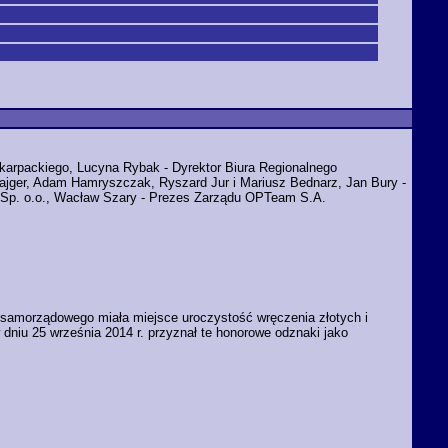
karpackiego, Lucyna Rybak - Dyrektor Biura Regionalnego
er, Adam Hamryszczak, Ryszard Jur i Mariusz Bednarz, Jan Bury -
 Sp. o.o., Wacław Szary - Prezes Zarządu OPTeam S.A.
a samorządowego miała miejsce uroczystość wręczenia złotych i
iu 25 września 2014 r. przyznał te honorowe odznaki jako