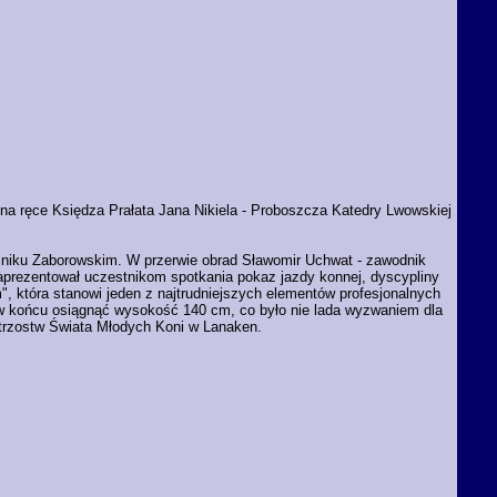
 ręce Księdza Prałata Jana Nikiela - Proboszcza Katedry Lwowskiej
Gliniku Zaborowskim. W przerwie obrad Sławomir Uchwat - zawodnik
zaprezentował uczestnikom spotkania pokaz jazdy konnej, dyscypliny
 która stanowi jeden z najtrudniejszych elementów profesjonalnych
w końcu osiągnąć wysokość 140 cm, co było nie lada wyzwaniem dla
istrzostw Świata Młodych Koni w Lanaken.