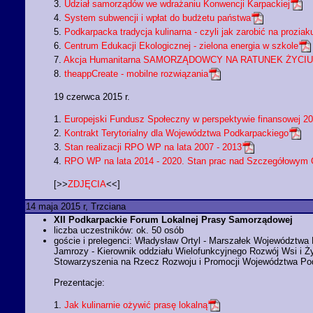
3.
Udział samorządów we wdrażaniu Konwencji Karpackiej
4.
System subwencji i wpłat do budżetu państwa
5.
Podkarpacka tradycja kulinarna - czyli jak zarobić na proziak
6.
Centrum Edukacji Ekologicznej - zielona energia w szkole
7.
Akcja Humanitarna SAMORZĄDOWCY NA RATUNEK ŻYCIU
8.
theappCreate - mobilne rozwiązania
19 czerwca 2015 r.
1.
Europejski Fundusz Społeczny w perspektywie finansowej 20
2.
Kontrakt Terytorialny dla Województwa Podkarpackiego
3.
Stan realizacji RPO WP na lata 2007 - 2013
4.
RPO WP na lata 2014 - 2020. Stan prac nad Szczegółowym
[>>
ZDJĘCIA
<<]
14 maja 2015 r, Trzciana
XII Podkarpackie Forum Lokalnej Prasy Samorządowej
liczba uczestników: ok. 50 osób
goście i prelegenci: Władysław Ortyl - Marszałek Województw
Jamrozy - Kierownik oddziału Wielofunkcyjnego Rozwój Wsi i Ż
Stowarzyszenia na Rzecz Rozwoju i Promocji Województwa P
Prezentacje:
1.
Jak kulinarnie ożywić prasę lokalną