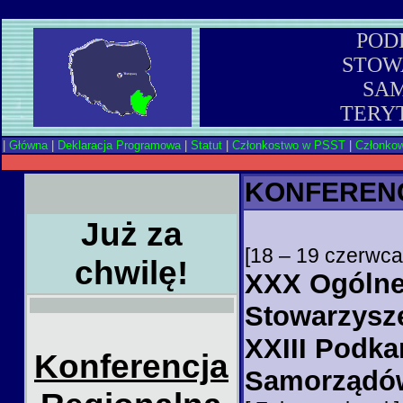
POD
STOW
SA
TERY
|
Główna
|
Deklaracja Programowa
|
Statut
|
Członkostwo w PSST
|
Członkow
KONFEREN
Już za
[18 – 19 czerwca 
chwilę!
XXX Ogólne
Stowarzysz
XXIII Podka
Konferencja
Samorządów