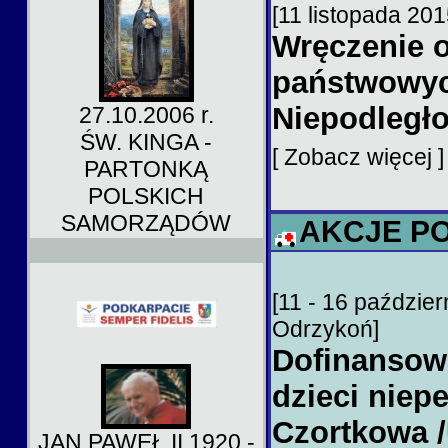
[11 listopada 20
Wręczenie 
państwowych
Niepodległo
27.10.2006 r.
ŚW. KINGA -
[ Zobacz więcej 
PARTONKĄ
POLSKICH
SAMORZĄDÓW
AKCJE P
[11 - 16 paździer
Odrzykoń]
Dofinansow
dzieci niep
Czortkowa /
JAN PAWEŁ II 1920 -