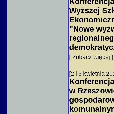
Konferencj
Wyższej Szk
Ekonomiczne
"Nowe wyzw
regionalneg
demokraty
[ Zobacz więcej ]
[2 i 3 kwietnia 2
Konferencj
w Rzeszowi
gospodarow
komunalny