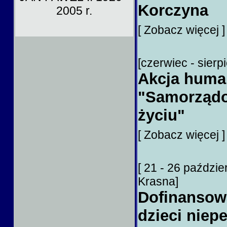
Korczyna
2005 r.
[ Zobacz więcej 
[czerwiec - sierpi
Akcja human
"Samorządo
życiu"
[ Zobacz więcej 
[ 21 - 26 paździe
Krasna]
Dofinansow
dzieci niep