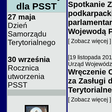
Spotkanie 
dla PSST
podkarpack
27 maja
parlamentar
Dzień
Wojewodą 
Samorządu
[ Zobacz więcej 
Terytorialnego
[19 listopada 20
30 września
Urząd Wojewódzk
Rocznica
Wręczenie 
utworzenia
za Zasługi 
PSST
Terytorialn
[ Zobacz więcej 