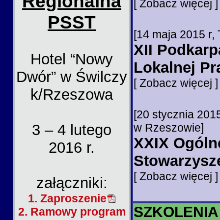
Regionalna
[ Zobacz więcej 
PSST
[14 maja 2015 r, 
XII Podkar
Hotel “Nowy
Lokalnej P
Dwór” w Świlczy
[ Zobacz więcej 
k/Rzeszowa
[20 stycznia 201
w Rzeszowie]
3 – 4 lutego
XXIX Ogóln
2016 r.
Stowarzysz
[ Zobacz więcej 
załączniki:
1. Zaproszenie
SZKOLENIA
2. Ramowy program