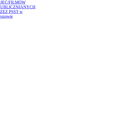
JĘĆ/FILMÓW
PUBLICZNIANYCH
ZEZ PSST w
eszowie