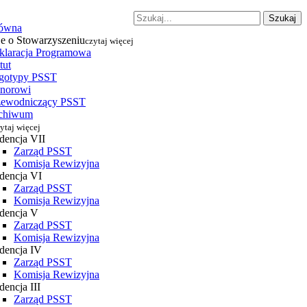
Szukaj
łówna
je o Stowarzyszeniu
czytaj więcej
klaracja Programowa
tut
gotypy PSST
norowi
zewodniczący PSST
chiwum
ytaj więcej
dencja VII
Zarząd PSST
Komisja Rewizyjna
dencja VI
Zarząd PSST
Komisja Rewizyjna
dencja V
Zarząd PSST
Komisja Rewizyjna
dencja IV
Zarząd PSST
Komisja Rewizyjna
encja III
Zarząd PSST