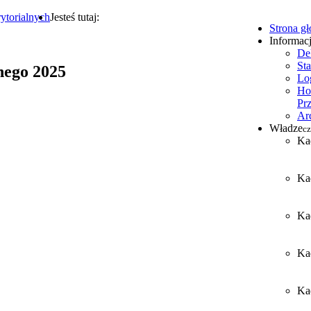
ytorialnych
Jesteś tutaj:
Strona g
Informac
De
Sta
nego 2025
Lo
Ho
Pr
Ar
Władze
cz
Ka
Ka
Ka
Ka
Kad