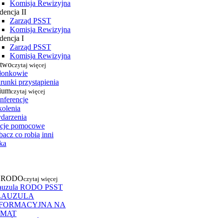
Komisja Rewizyjna
dencja II
Zarząd PSST
Komisja Rewizyjna
dencja I
Zarząd PSST
Komisja Rewizyjna
stwo
czytaj więcej
łonkowie
runki przystąpienia
ium
czytaj więcej
nferencje
kolenia
darzenia
cje pomocowe
acz co robią inni
ka
a RODO
czytaj więcej
auzula RODO PSST
LAUZULA
NFORMACYJNA NA
EMAT