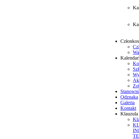
Ka
Ka
Członko
Cz
Wa
Kalendar
Ko
Sz
Wy
Ak
Zob
Stanowis
Odznaka
Galeria
Kontakt
Klauzul
Kl
K
I
T