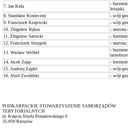
- burmist
7. Jan Kida
leżajski,
8. Stanisław Konieczny
- wójt gm
9. Franciszek Krajewski
- wójt gm
10. Zbigniew Rękas
- starosta
11. Zbigniew Sanocki
- burmist
12. Franciszek Strzępek
- starosta
- burmist
13. Wacław Wróbel
tarnobrze
14. Jacek Zając
- burmist
15. Andrzej Zajdel
- wójt gm
16. Józef Zwoliński
- wójt gm
PODKARPACKIE STOWARZYSZENIE SAMORZĄDÓW
TERYTORIALNYCH
ul. Księcia Józefa Poniatowskiego 6
35-959 Rzeszów