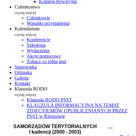
Komisja Rewizyjna
Członkostwo
czytaj więcej
Członkowie
Warunki przystąpienia
Kalendarium
czytaj więcej
Konferencje
Szkolenia
Wydarzenia
Akcje pomocowe
Zobacz co robią inni
Stanowiska
Odznaka
Galeria
Kontakt
Klauzula RODO
czytaj więcej
Klauzula RODO PSST
KLAUZULA INFORMACYJNA NA TEMAT
ZDJĘĆ/FILMÓW UPUBLICZNIANYCH PRZEZ
PSST w Rzeszowie
SAMORZĄDÓW TERYTORIALNYCH
I kadencji (2000 - 2003)