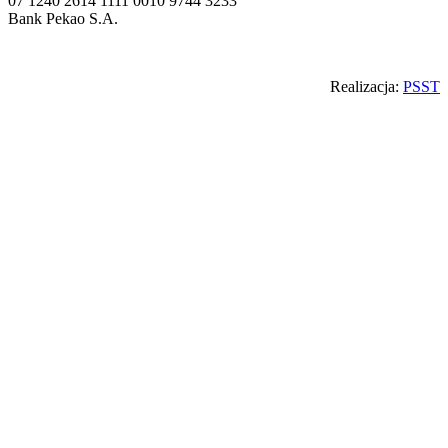
07 1240 2614 1111 0010 9744 3233
Bank Pekao S.A.
Back
Realizacja:
PSST
to
top