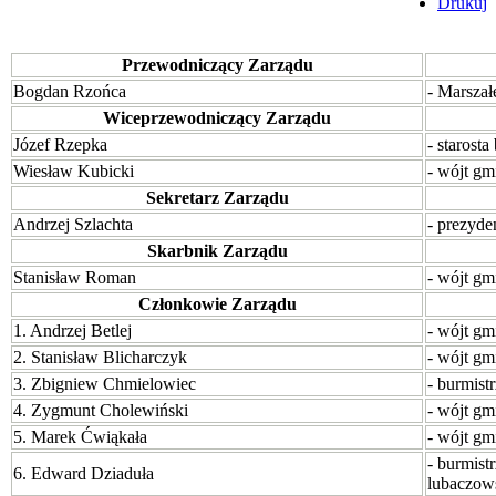
Drukuj
Przewodniczący Zarządu
Bogdan Rzońca
- Marsza
Wiceprzewodniczący Zarządu
Józef Rzepka
- starost
Wiesław Kubicki
- wójt gm
Sekretarz Zarządu
Andrzej Szlachta
- prezyde
Skarbnik Zarządu
Stanisław Roman
- wójt gm
Członkowie Zarządu
1. Andrzej Betlej
- wójt gm
2. Stanisław Blicharczyk
- wójt gm
3. Zbigniew Chmielowiec
- burmist
4. Zygmunt Cholewiński
- wójt gm
5. Marek Ćwiąkała
- wójt gm
- burmist
6. Edward Dziaduła
lubaczow