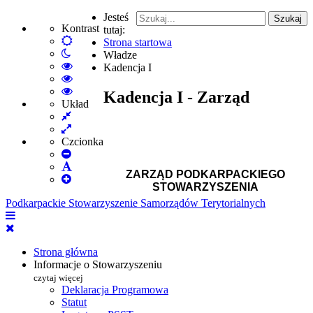
Jesteś
Szukaj
Kontrast
tutaj:
Default
Strona startowa
Włącz
mode
Władze
tryb
High
Kadencja I
nocny
Contrast
High
Black
Contrast
High
Kadencja I - Zarząd
White
Black
Contrast
Układ
Fixed
mode
Yellow
Yellow
layout
Wide
mode
Black
layout
mode
Czcionka
Set
Smaller
Set
ZARZĄD PODKARPACKIEGO
Font
Set
Default
STOWARZYSZENIA
Larger
Font
Podkarpackie Stowarzyszenie Samorządów Terytorialnych
Font
Strona główna
Informacje o Stowarzyszeniu
czytaj więcej
Deklaracja Programowa
Statut