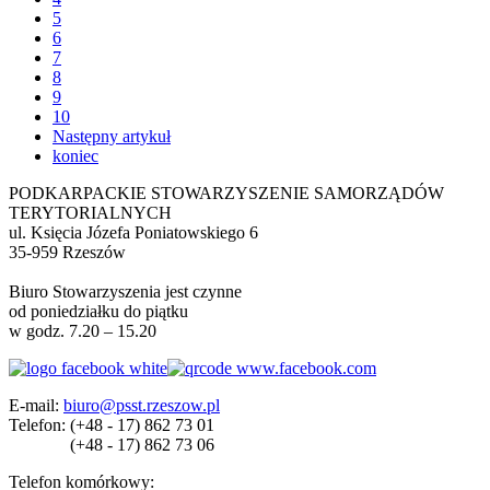
5
6
7
8
9
10
Następny artykuł
koniec
PODKARPACKIE STOWARZYSZENIE SAMORZĄDÓW
TERYTORIALNYCH
ul. Księcia Józefa Poniatowskiego 6
35-959 Rzeszów
Biuro Stowarzyszenia jest czynne
od poniedziałku do piątku
w godz. 7.20 – 15.20
E-mail:
biuro@psst.rzeszow.pl
Telefon:
(+48 - 17) 862 73 01
(+48 - 17) 862 73 06
Telefon komórkowy: