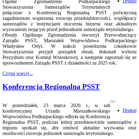
Drukuj
Ogólne Zgromadzenie Podkarpackiego
Stowarzyszenia Samorządów Terytorialnych
połączone z Konferencją Regionalną PSST poświęconą
zagadnieniom wspierania rozwoju przedsiębiorczości, współpracy
samorządów z instytucjami otoczenia biznesu oraz aktualnym
wyzwaniom stojącym przed jednostkami samorządu terytorialnego.
Obrady Ogólnego Zgromadzenia otworzył Przewodniczący
Zarządu PSST, Marszałek Województwa Podkarpackiego
Władysław Ortyl. W trakcie posiedzenia członkowie
Stowarzyszenia przyjęli porządek obrad, dokonali wyboru
Prezydium oraz Komisji Wnioskowej, a następnie zapoznali się ze
sprawozdaniem Zarządu PSST z działalności za 2025 rok.
Czytaj więcej...
Konferencja Regionalna PSST
W poniedziałek, 23 marca 2026 r., w sali
Drukuj
konferencyjnej Urzędu Marszałkowskiego
Województwa Podkarpackiego odbyła się Konferencja
Regionalna PSST, podczas której przedstawiciele samorządów z
regionu spotkali się, aby omówić aktualne wyzwania oraz
możliwości rozwoju jednostek samorządu terytorialnego.