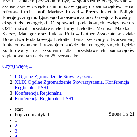
PSST. Tematem przewodnim były – spółdzielnie energetyczne – i
szanse jakie w związku z nimi pojawiają się dla samorządów. Temat
referowali m.in. prof. Mariusz Ruszel – Prezes Instytutu Polityki
Energetycznej im. Ignacego Łukasiewicza oraz Grzegorz Kwaśny –
ekspert ds. energetyki. O sprawach podatkowych związanych z
OZE mówili przedstawiciele firmy Deloitte: Mariusz Malaka –
Starszy Manager oraz Łukasz Ruta – Partner Associate w dziale
Doradztwa Podatkowego Deloitte. Temat związany z tworzeniem,
funkcjonowaniem i rozwojem spółdzielni energetycznych będzie
konturowany na szkoleniu dla przedstawicieli samorządów
zaplanowanym na dzień 25 czerwca br.
Czytaj więcej...
L Ogólne Zgromadzenie Stowarzyszenia
XLIX Ogólne Zgromadzenie Stowarzyszenia, Konferencja
Regionalna PSST
Konferencja Regionalna
Konferencja Regionalna PSST
start
Strona 1 z 21
Poprzedni artykuł
1
2
3
4