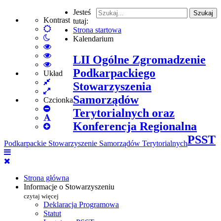
Jesteś
Szukaj
Kontrast
tutaj:
Default
Strona startowa
Włącz
mode
Kalendarium
tryb
High
nocny
Contrast
High
LII Ogólne Zgromadzenie
Black
Contrast
High
Podkarpackiego
White
Black
Contrast
Układ
Fixed
mode
Yellow
Yellow
Stowarzyszenia
layout
Wide
mode
Black
Samorządów
layout
mode
Czcionka
Set
Terytorialnych oraz
Smaller
Set
Konferencja Regionalna
Font
Set
Default
Larger
Font
PSST
Podkarpackie Stowarzyszenie Samorządów Terytorialnych
Font
Strona główna
Informacje o Stowarzyszeniu
czytaj więcej
Deklaracja Programowa
Statut