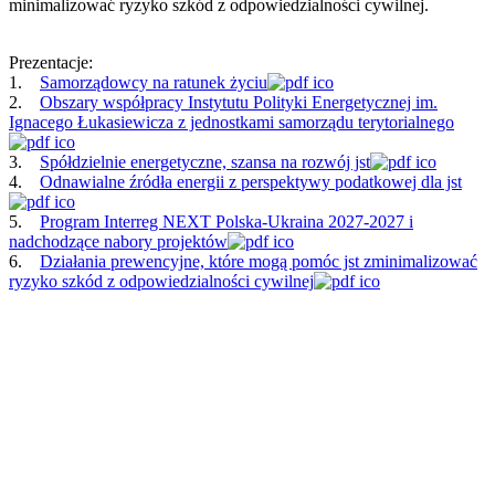
minimalizować ryzyko szkód z odpowiedzialności cywilnej.
Prezentacje:
1.
Samorządowcy na ratunek życiu
2.
Obszary współpracy Instytutu Polityki Energetycznej im.
Ignacego Łukasiewicza z jednostkami samorządu terytorialnego
3.
Spółdzielnie energetyczne, szansa na rozwój jst
4.
Odnawialne źródła energii z perspektywy podatkowej dla jst
5.
Program Interreg NEXT Polska-Ukraina 2027-2027 i
nadchodzące nabory projektów
6.
Działania prewencyjne, które mogą pomóc jst zminimalizować
ryzyko szkód z odpowiedzialności cywilnej