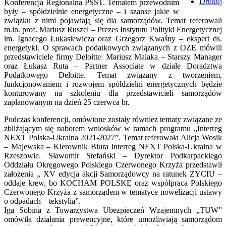
Drukuj
Konferencja Regionalna PSST. Tematem przewodnim
były – spółdzielnie energetyczne – i szanse jakie w
związku z nimi pojawiają się dla samorządów. Temat referowali
m.in. prof. Mariusz Ruszel – Prezes Instytutu Polityki Energetycznej
im. Ignacego Łukasiewicza oraz Grzegorz Kwaśny – ekspert ds.
energetyki. O sprawach podatkowych związanych z OZE mówili
przedstawiciele firmy Deloitte: Mariusz Malaka – Starszy Manager
oraz Łukasz Ruta – Partner Associate w dziale Doradztwa
Podatkowego Deloitte. Temat związany z tworzeniem,
funkcjonowaniem i rozwojem spółdzielni energetycznych będzie
konturowany na szkoleniu dla przedstawicieli samorządów
zaplanowanym na dzień 25 czerwca br.
Podczas konferencji, omówione zostały również tematy związane ze
zbliżającym się naborem wniosków w ramach programu „Interreg
NEXT Polska-Ukraina 2021-2027”. Temat referowała Alicja Wosik
– Majewska – Kierownik Biura Interreg NEXT Polska-Ukraina w
Rzeszowie. Sławomir Stefański – Dyrektor Podkarpackiego
Oddziału Okręgowego Polskiego Czerwonego Krzyża przedstawił
założenia „ XV edycja akcji Samorządowcy na ratunek ŻYCIU –
oddaje krew, bo KOCHAM POLSKĘ oraz współpraca Polskiego
Czerwonego Krzyża z samorządem w tematyce nowelizacji ustawy
o odpadach – tekstylia”.
Iga Sobina z Towarzystwa Ubezpieczeń Wzajemnych „TUW”
omówiła działania prewencyjne, które umożliwiają samorządom