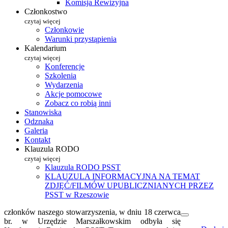
Komisja Rewizyjna
Członkostwo
czytaj więcej
Członkowie
Warunki przystąpienia
Kalendarium
czytaj więcej
Konferencje
Szkolenia
Wydarzenia
Akcje pomocowe
Zobacz co robią inni
Stanowiska
Odznaka
Galeria
Kontakt
Klauzula RODO
czytaj więcej
Klauzula RODO PSST
KLAUZULA INFORMACYJNA NA TEMAT
ZDJĘĆ/FILMÓW UPUBLICZNIANYCH PRZEZ
PSST w Rzeszowie
członków naszego stowarzyszenia, w dniu 18 czerwca
br. w Urzędzie Marszałkowskim odbyła się