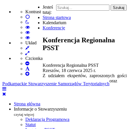
Jesteś
Szukaj
Kontrast
tutaj:
Default
Strona startowa
Włącz
mode
Kalendarium
tryb
High
Konferencje
nocny
Contrast
High
Black
Contrast
High
Konferencja Regionalna
White
Black
Contrast
Układ
PSST
Fixed
mode
Yellow
Yellow
layout
Wide
mode
Black
layout
mode
Czcionka
Set
Konferencja Regionalna PSST
Smaller
Set
Rzeszów, 18 czerwca 2025 r.
Font
Set
Default
Z udziałem ekspertów, zaproszonych gości
Larger
Font
oraz
Podkarpackie Stowarzyszenie Samorządów Terytorialnych
Font
Strona główna
Informacje o Stowarzyszeniu
czytaj więcej
Deklaracja Programowa
Statut