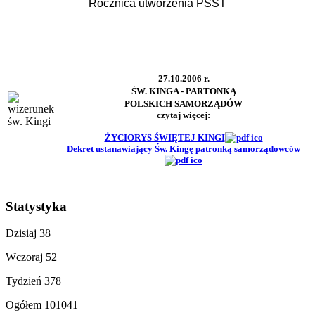
Rocznica utworzenia PSST
27.10.2006 r.
ŚW. KINGA - PARTONKĄ
POLSKICH SAMORZĄDÓW
czytaj więcej:
ŻYCIORYS ŚWIĘTEJ KINGI
Dekret ustanawiający Św. Kingę patronką samorządowców
Statystyka
Dzisiaj
38
Wczoraj
52
Tydzień
378
Ogółem
101041