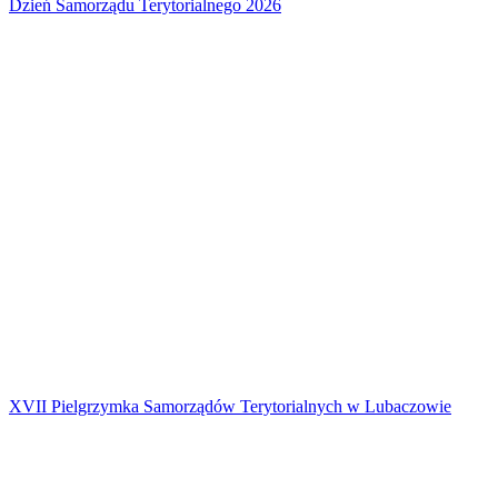
Dzień Samorządu Terytorialnego 2026
XVII Pielgrzymka Samorządów Terytorialnych w Lubaczowie