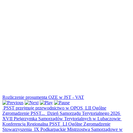
Rozliczenie prosumenta OZE w JST - VAT
PSST przejmuje przewodnictwo w OPOS
LII Ogólne
Zgromadzenie PSST...
Dzień Samorządu Terytorialnego 2026
XVII Pielgrzymka Samorządów Terytorialnych w Lubaczowie
Konferencja Regionalna PSST
LI Ogólne Zgromadzenie
Stowarzyszenia
IX Podkarpackie Mistrzostwa Samorządowe w