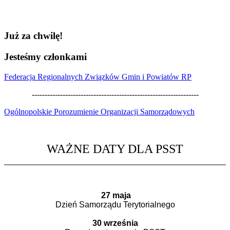
Już
za
chwilę!
Jesteśmy
członkami
Federacja Regionalnych Związków Gmin i Powiatów RP
-----------------------------------------------------------------
Ogólnopolskie Porozumienie Organizacji Samorządowych
WAŻNE DATY DLA PSST
27 maja
Dzień Samorządu Terytorialnego
30 września