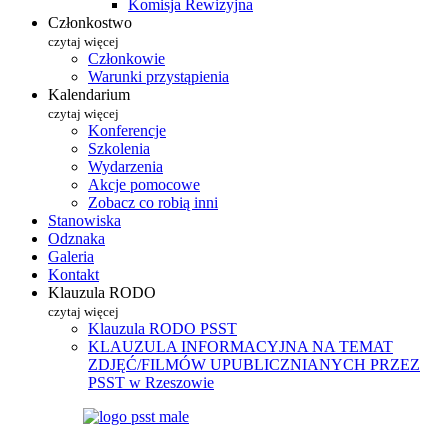
Komisja Rewizyjna
Członkostwo
czytaj więcej
Członkowie
Warunki przystąpienia
Kalendarium
czytaj więcej
Konferencje
Szkolenia
Wydarzenia
Akcje pomocowe
Zobacz co robią inni
Stanowiska
Odznaka
Galeria
Kontakt
Klauzula RODO
czytaj więcej
Klauzula RODO PSST
KLAUZULA INFORMACYJNA NA TEMAT
ZDJĘĆ/FILMÓW UPUBLICZNIANYCH PRZEZ
PSST w Rzeszowie