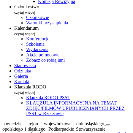
Komisja Rewizyjna
Członkostwo
czytaj więcej
Członkowie
Warunki przystąpienia
Kalendarium
czytaj więcej
Konferencje
Szkolenia
Wydarzenia
Akcje pomocowe
Zobacz co robią inni
Stanowiska
Odznaka
Galeria
Kontakt
Klauzula RODO
czytaj więcej
Klauzula RODO PSST
KLAUZULA INFORMACYJNA NA TEMAT
ZDJĘĆ/FILMÓW UPUBLICZNIANYCH PRZEZ
PSST w Rzeszowie
nawiedziła rejon województwa dolnośląskiego,
opolskiego i śląskiego, Podkarpackie Stowarzyszenie