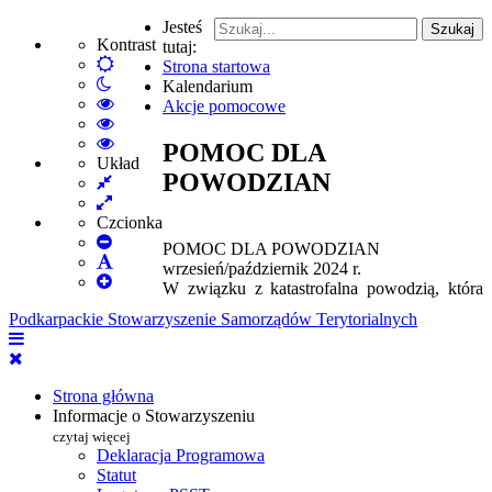
Jesteś
Szukaj
Kontrast
tutaj:
Default
Strona startowa
Włącz
mode
Kalendarium
tryb
High
Akcje pomocowe
nocny
Contrast
High
Black
Contrast
High
POMOC DLA
White
Black
Contrast
Układ
POWODZIAN
Fixed
mode
Yellow
Yellow
layout
Wide
mode
Black
layout
mode
Czcionka
Set
POMOC DLA POWODZIAN
Smaller
Set
wrzesień/październik 2024 r.
Font
Set
Default
W związku z katastrofalna powodzią, która
Larger
Font
Podkarpackie Stowarzyszenie Samorządów Terytorialnych
Font
Strona główna
Informacje o Stowarzyszeniu
czytaj więcej
Deklaracja Programowa
Statut