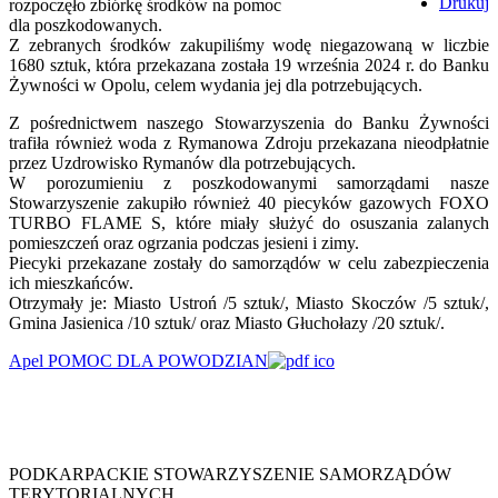
Drukuj
rozpoczęło zbiórkę środków na pomoc
dla poszkodowanych.
Z zebranych środków zakupiliśmy wodę niegazowaną w liczbie
1680 sztuk, która przekazana została 19 września 2024 r. do Banku
Żywności w Opolu, celem wydania jej dla potrzebujących.
Z pośrednictwem naszego Stowarzyszenia do Banku Żywności
trafiła również woda z Rymanowa Zdroju przekazana nieodpłatnie
przez Uzdrowisko Rymanów dla potrzebujących.
W porozumieniu z poszkodowanymi samorządami nasze
Stowarzyszenie zakupiło również 40 piecyków gazowych FOXO
TURBO FLAME S, które miały służyć do osuszania zalanych
pomieszczeń oraz ogrzania podczas jesieni i zimy.
Piecyki przekazane zostały do samorządów w celu zabezpieczenia
ich mieszkańców.
Otrzymały je: Miasto Ustroń /5 sztuk/, Miasto Skoczów /5 sztuk/,
Gmina Jasienica /10 sztuk/ oraz Miasto Głuchołazy /20 sztuk/.
Apel POMOC DLA POWODZIAN
PODKARPACKIE STOWARZYSZENIE SAMORZĄDÓW
TERYTORIALNYCH