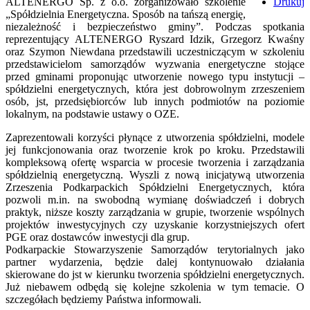
ALTENERGO Sp. z o.o. zorganizowało szkolenie
Drukuj
„Spółdzielnia Energetyczna. Sposób na tańszą energię,
niezależność i bezpieczeństwo gminy”. Podczas spotkania
reprezentujący ALTENERGO Ryszard Idzik, Grzegorz Kwaśny
oraz Szymon Niewdana przedstawili uczestniczącym w szkoleniu
przedstawicielom samorządów wyzwania energetyczne stojące
przed gminami proponując utworzenie nowego typu instytucji –
spółdzielni energetycznych, która jest dobrowolnym zrzeszeniem
osób, jst, przedsiębiorców lub innych podmiotów na poziomie
lokalnym, na podstawie ustawy o OZE.
Zaprezentowali korzyści płynące z utworzenia spółdzielni, modele
jej funkcjonowania oraz tworzenie krok po kroku. Przedstawili
kompleksową ofertę wsparcia w procesie tworzenia i zarządzania
spółdzielnią energetyczną. Wyszli z nową inicjatywą utworzenia
Zrzeszenia Podkarpackich Spółdzielni Energetycznych, która
pozwoli m.in. na swobodną wymianę doświadczeń i dobrych
praktyk, niższe koszty zarządzania w grupie, tworzenie wspólnych
projektów inwestycyjnych czy uzyskanie korzystniejszych ofert
PGE oraz dostawców inwestycji dla grup.
Podkarpackie Stowarzyszenie Samorządów terytorialnych jako
partner wydarzenia, będzie dalej kontynuowało działania
skierowane do jst w kierunku tworzenia spółdzielni energetycznych.
Już niebawem odbędą się kolejne szkolenia w tym temacie. O
szczegółach będziemy Państwa informowali.