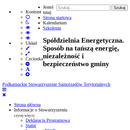
Jesteś
Szukaj
Kontrast
tutaj:
Default
Strona startowa
Włącz
mode
Kalendarium
tryb
High
Szkolenia
nocny
Contrast
High
Black
Contrast
High
Spółdzielnia Energetyczna.
White
Black
Contrast
Układ
Sposób na tańszą energię,
Fixed
mode
Yellow
Yellow
layout
Wide
mode
Black
niezależność i
layout
mode
Czcionka
bezpieczeństwo gminy
Set
Smaller
Set
Font
Set
Default
Larger
Font
Podkarpackie Stowarzyszenie Samorządów Terytorialnych
Font
Strona główna
Informacje o Stowarzyszeniu
czytaj więcej
Deklaracja Programowa
Statut