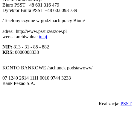
Biuro PSST +48 601 316 479
Dyrektor Biura PSST +48 603 093 739
/Telefony czynne w godzinach pracy Biura/
adres:
http://www.psst.rzeszow.pl
wersja archiwalna:
tutaj
NIP:
813 - 31 - 85 - 882
KRS:
0000008338
KONTO BANKOWE /rachunek podstawowy/
07 1240 2614 1111 0010 9744 3233
Bank Pekao S.A.
Back
Realizacja:
PSST
to
top