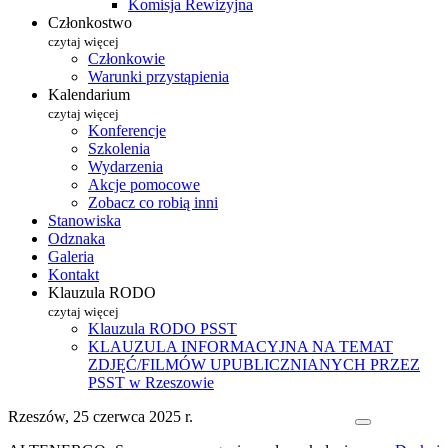
Komisja Rewizyjna
Członkostwo
czytaj więcej
Członkowie
Warunki przystąpienia
Kalendarium
czytaj więcej
Konferencje
Szkolenia
Wydarzenia
Akcje pomocowe
Zobacz co robią inni
Stanowiska
Odznaka
Galeria
Kontakt
Klauzula RODO
czytaj więcej
Klauzula RODO PSST
KLAUZULA INFORMACYJNA NA TEMAT
ZDJĘĆ/FILMÓW UPUBLICZNIANYCH PRZEZ
PSST w Rzeszowie
Rzeszów, 25 czerwca 2025 r.