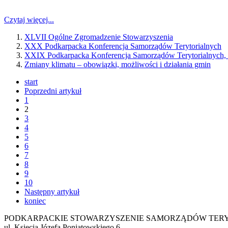
Czytaj więcej...
XLVII Ogólne Zgromadzenie Stowarzyszenia
XXX Podkarpacka Konferencja Samorządów Terytorialnych
XXIX Podkarpacka Konferencja Samorządów Terytorialnych,
Zmiany klimatu – obowiązki, możliwości i działania gmin
start
Poprzedni artykuł
1
2
3
4
5
6
7
8
9
10
Następny artykuł
koniec
PODKARPACKIE STOWARZYSZENIE SAMORZĄDÓW TER
ul. Księcia Józefa Poniatowskiego 6