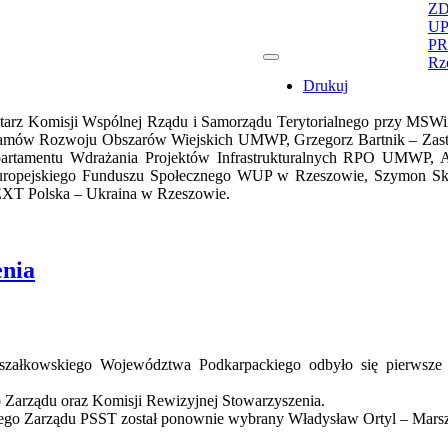
ZD
U
PR
Rz
Drukuj
etarz Komisji Wspólnej Rządu i Samorządu Terytorialnego przy MSW
gramów Rozwoju Obszarów Wiejskich UMWP, Grzegorz Bartnik – Zast
rtamentu Wdrażania Projektów Infrastrukturalnych RPO UMWP, Ag
uropejskiego Funduszu Społecznego WUP w Rzeszowie, Szymon Skub
XT Polska – Ukraina w Rzeszowie.
enia
szałkowskiego Województwa Podkarpackiego odbyło się pierwsz
arządu oraz Komisji Rewizyjnej Stowarzyszenia.
ego Zarządu PSST został ponownie wybrany Władysław Ortyl – Mars