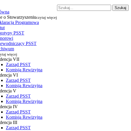
Szukaj
łówna
je o Stowarzyszeniu
czytaj więcej
klaracja Programowa
tut
gotypy PSST
norowi
zewodniczący PSST
chiwum
ytaj więcej
dencja VII
Zarząd PSST
Komisja Rewizyjna
dencja VI
Zarząd PSST
Komisja Rewizyjna
dencja V
Zarząd PSST
Komisja Rewizyjna
dencja IV
Zarząd PSST
Komisja Rewizyjna
encja III
Zarząd PSST