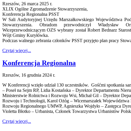
Rzeszów, 26 marca 2025 r.
XLIX Ogólne Zgromadzenie Stowarzyszenia,
Konferencja Regionalna PSST
W Sali Audytoryjnej Urzędu Marszałkowskiego Województwa Pod
Stowarzyszenia. Obradom przewodniczył Władysław Or
Wiceprzewodniczącym OZS wybrany został Robert Bednarz Staros
Wójt Gminy Kuryłówka.
Podczas walnego zebrania członków PSST przyjęto plan pracy Stowar
Czytaj więcej...
Konferencja Regionalna
Rzeszów, 16 grudnia 2024 r.
W Konferencji wzięło udział 130 uczestników. Gośćmi spotkania sa
– Poseł na Sejm RP, Lidia Kostańska – Dyrektor Departamentu Nieru
Ministerstwie Rolnictwa i Rozwoju Wsi, Michał Gil – Dyrektor Depa
Rozwoju i Technologii, Karol Ożóg – Wicemarszałek Województwa 
Rozwoju Regionalnego UMWP, Agnieszka Wojdyło – Zastępca Dyr
Violetta Błotko – Urbanista, Członek Towarzystwa Urbanistów Polsk
Czytaj więcej...