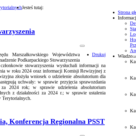
ytorialnych
Jesteś tutaj:
Strona g
Informac
De
Sta
arzyszenia
Lo
Ho
Pr
Ar
zędu Marszałkowskiego Województwa
Drukuj
Władze
cz
madzenie Podkarpackiego Stowarzyszenia
Ka
członkowie stowarzyszenia wysłuchali informacji na
enia w roku 2024 oraz informacji Komisji Rewizyjnej z
zyjna złożyła wniosek o udzielenie absolutorium dla
Ka
astępują uchwały: w sprawie przyjęcia sprawozdania
a za 2024 rok; w sprawie udzielenia absolutorium
ych z działalności za 2024 r.; w sprawie ustalenia
Ka
Terytorialnych.
Ka
a, Konferencja Regionalna PSST
Kad