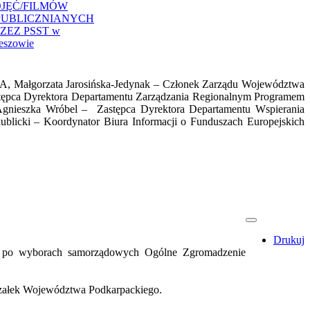
JĘĆ/FILMÓW
PUBLICZNIANYCH
ZEZ PSST w
eszowie
iA, Małgorzata Jarosińska-Jedynak – Członek Zarządu Województwa
ępca Dyrektora Departamentu Zarządzania Regionalnym Programem
nieszka Wróbel – Zastępca Dyrektora Departamentu Wspierania
licki – Koordynator Biura Informacji o Funduszach Europejskich
Drukuj
e po wyborach samorządowych Ogólne Zgromadzenie
załek Województwa Podkarpackiego.