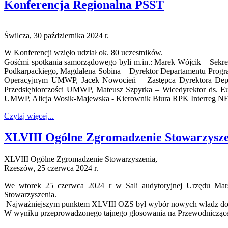
Konferencja Regionalna PSST
Świlcza, 30 października 2024 r.
W Konferencji wzięło udział ok. 80 uczestników.
Gośćmi spotkania samorządowego byli m.in.: Marek Wójcik – Sekr
Podkarpackiego, Magdalena Sobina – Dyrektor Departamentu Pro
Operacyjnym UMWP, Jacek Nowocień – Zastępca Dyrektora Depa
Przedsiębiorczości UMWP, Mateusz Szpyrka – Wicedyrektor ds. E
UMWP, Alicja Wosik-Majewska - Kierownik Biura RPK Interreg NE
Czytaj więcej...
XLVIII Ogólne Zgromadzenie Stowarzysz
XLVIII Ogólne Zgromadzenie Stowarzyszenia,
Rzeszów, 25 czerwca 2024 r.
We wtorek 25 czerwca 2024 r w Sali audytoryjnej Urzędu Mar
Stowarzyszenia.
Najważniejszym punktem XLVIII OZS był wybór nowych władz do Z
W wyniku przeprowadzonego tajnego głosowania na Przewodnicząc