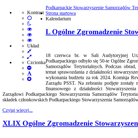
Podkarpackie Stowarzyszenie Samorządów Ter
Kontrast
Strona startowa
Default
Kalendarium
Włącz
mode
tryb
High
L Ogólne Zgromadzenie Stow
nocny
Contrast
High
Black
Contrast
High
White
Black
Contrast
Układ
Fixed
mode
Yellow
Yellow
18 czerwca br. w Sali Audytoryjnej Ur
layout
Wide
mode
Black
Podkarpackiego odbyło się 50-te Ogólne Zgro
layout
mode
Czcionka
Samorządów Terytorialnych. Podczas obrad, 
Set
temat sprawozdania z działalności stowarzysz
Smaller
Set
wykonania budżetu za rok 2024. Komisja Rewi
Font
Set
Default
Zarządu PSST. Na zebraniu podjęte zostały n
Larger
Font
finansowego z działalności Stowarzyszeni
Font
Zarządowi Podkarpackiego Stowarzyszenia Samorządów Terytorialn
składek członkowskich Podkarpackiego Stowarzyszenia Samorządów 
Czytaj więcej...
XLIX Ogólne Zgromadzenie Stowarzyszeni