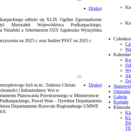
Ka
Drukuj
karpackiego odbyło się XLIX Ogólne Zgromadzenie
Ka
tyl Marszałek Województwa Podkarpackiego,
ta Niżański a Sekretarzem OZS Agnieszka Wyszyńska
Członko
zyszenia na 2025 r. oraz budżet PSST na 2025 r.
Cz
Wa
Kalendar
Ko
Sz
Wy
Ak
Zob
morządowego byli m.in.: Tadeusz Chrzan
Drukuj
Stanowis
chomości i Infrastruktury Wsi w
Odznaka
rtamentu Planowania Przestrzennego w Ministerstwie
Galeria
Podkarpackiego, Paweł Wais – Dyrektor Departamentu
Kontakt
ektora Departamentu Rozwoju Regionalnego UMWP,
Klauzul
ich.
Kl
K
I
T