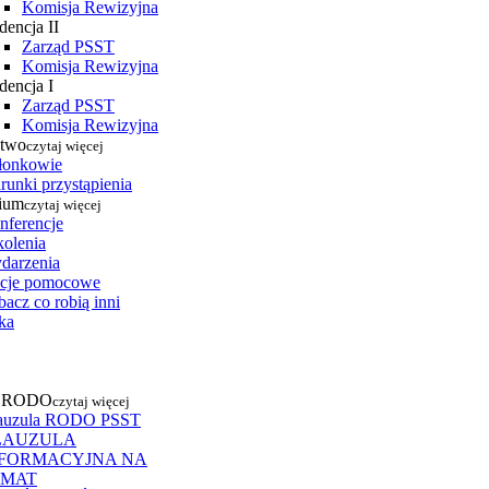
Komisja Rewizyjna
dencja II
Zarząd PSST
Komisja Rewizyjna
dencja I
Zarząd PSST
Komisja Rewizyjna
stwo
czytaj więcej
łonkowie
runki przystąpienia
ium
czytaj więcej
nferencje
kolenia
darzenia
cje pomocowe
acz co robią inni
ka
a RODO
czytaj więcej
auzula RODO PSST
LAUZULA
NFORMACYJNA NA
EMAT