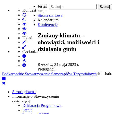
Jesteś
Szukaj
Kontrast
tutaj:
Default
Strona startowa
Włącz
mode
Kalendarium
tryb
High
Konferencje
nocny
Contrast
High
Black
Contrast
High
Zmiany klimatu –
White
Black
Contrast
Układ
obowiązki, możliwości i
Fixed
mode
Yellow
Yellow
layout
Wide
mode
Black
działania gmin
layout
mode
Czcionka
Set
Smaller
Set
Rzeszów, 24 maja 2023 r.
Font
Set
Default
Prelegenci:
Larger
Font
dr hab.
Podkarpackie Stowarzyszenie Samorządów Terytorialnych
Font
Strona główna
Informacje o Stowarzyszeniu
czytaj więcej
Deklaracja Programowa
Statut