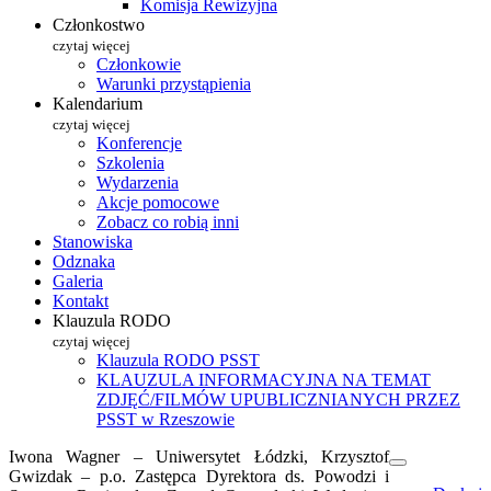
Komisja Rewizyjna
Członkostwo
czytaj więcej
Członkowie
Warunki przystąpienia
Kalendarium
czytaj więcej
Konferencje
Szkolenia
Wydarzenia
Akcje pomocowe
Zobacz co robią inni
Stanowiska
Odznaka
Galeria
Kontakt
Klauzula RODO
czytaj więcej
Klauzula RODO PSST
KLAUZULA INFORMACYJNA NA TEMAT
ZDJĘĆ/FILMÓW UPUBLICZNIANYCH PRZEZ
PSST w Rzeszowie
Iwona Wagner – Uniwersytet Łódzki, Krzysztof
Gwizdak – p.o. Zastępca Dyrektora ds. Powodzi i