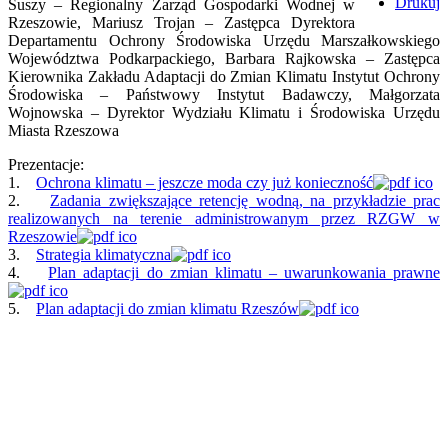
Drukuj
Suszy – Regionalny Zarząd Gospodarki Wodnej w
Rzeszowie, Mariusz Trojan – Zastępca Dyrektora
Departamentu Ochrony Środowiska Urzędu Marszałkowskiego
Województwa Podkarpackiego, Barbara Rajkowska – Zastępca
Kierownika Zakładu Adaptacji do Zmian Klimatu Instytut Ochrony
Środowiska – Państwowy Instytut Badawczy, Małgorzata
Wojnowska – Dyrektor Wydziału Klimatu i Środowiska Urzędu
Miasta Rzeszowa
Prezentacje:
1.
Ochrona klimatu – jeszcze moda czy już konieczność
2.
Zadania zwiększające retencję wodną, na przykładzie prac
realizowanych na terenie administrowanym przez RZGW w
Rzeszowie
3.
Strategia klimatyczna
4.
Plan adaptacji do zmian klimatu – uwarunkowania prawne
5.
Plan adaptacji do zmian klimatu Rzeszów