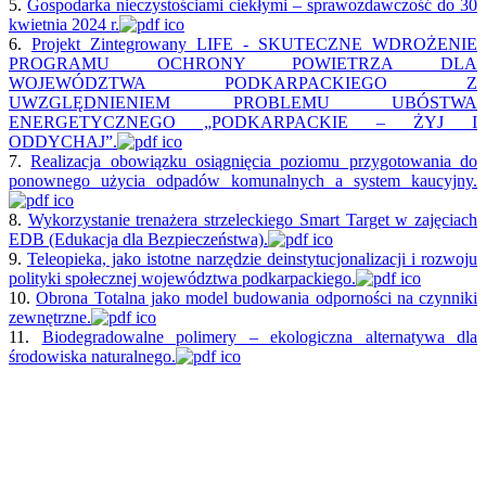
5.
Gospodarka nieczystościami ciekłymi – sprawozdawczość do 30
kwietnia 2024 r.
6.
Projekt Zintegrowany LIFE - SKUTECZNE WDROŻENIE
PROGRAMU OCHRONY POWIETRZA DLA
WOJEWÓDZTWA PODKARPACKIEGO Z
UWZGLĘDNIENIEM PROBLEMU UBÓSTWA
ENERGETYCZNEGO „PODKARPACKIE – ŻYJ I
ODDYCHAJ”.
7.
Realizacja obowiązku osiągnięcia poziomu przygotowania do
ponownego użycia odpadów komunalnych a system kaucyjny.
8.
Wykorzystanie trenażera strzeleckiego Smart Target w zajęciach
EDB (Edukacja dla Bezpieczeństwa).
9.
Teleopieka, jako istotne narzędzie deinstytucjonalizacji i rozwoju
polityki społecznej województwa podkarpackiego.
10.
Obrona Totalna jako model budowania odporności na czynniki
zewnętrzne.
11.
Biodegradowalne polimery – ekologiczna alternatywa dla
środowiska naturalnego.