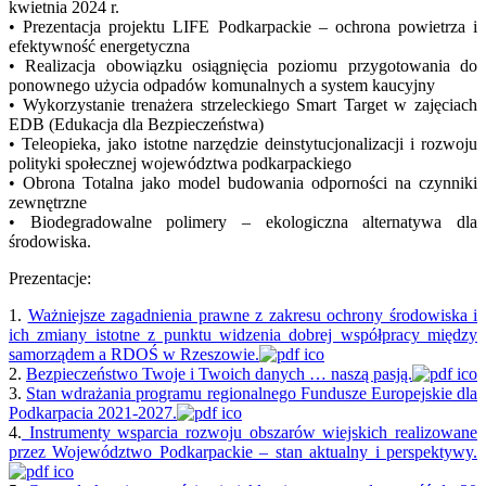
kwietnia 2024 r.
• Prezentacja projektu LIFE Podkarpackie – ochrona powietrza i
efektywność energetyczna
• Realizacja obowiązku osiągnięcia poziomu przygotowania do
ponownego użycia odpadów komunalnych a system kaucyjny
• Wykorzystanie trenażera strzeleckiego Smart Target w zajęciach
EDB (Edukacja dla Bezpieczeństwa)
• Teleopieka, jako istotne narzędzie deinstytucjonalizacji i rozwoju
polityki społecznej województwa podkarpackiego
• Obrona Totalna jako model budowania odporności na czynniki
zewnętrzne
• Biodegradowalne polimery – ekologiczna alternatywa dla
środowiska.
Prezentacje:
1.
Ważniejsze zagadnienia prawne z zakresu ochrony środowiska i
ich zmiany istotne z punktu widzenia dobrej współpracy między
samorządem a RDOŚ w Rzeszowie.
2.
Bezpieczeństwo Twoje i Twoich danych … naszą pasją.
3.
Stan wdrażania programu regionalnego Fundusze Europejskie dla
Podkarpacia 2021-2027.
4.
Instrumenty wsparcia rozwoju obszarów wiejskich realizowane
przez Województwo Podkarpackie – stan aktualny i perspektywy.