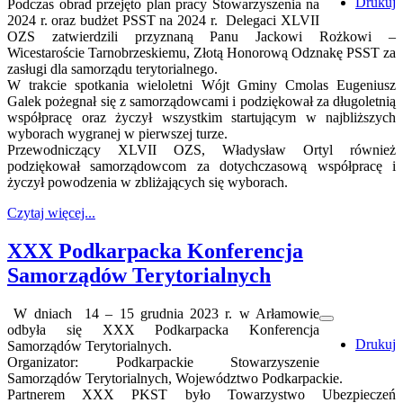
Drukuj
Podczas obrad przejęto plan pracy Stowarzyszenia na
2024 r. oraz budżet PSST na 2024 r. Delegaci XLVII
OZS zatwierdzili przyznaną Panu Jackowi Rożkowi –
Wicestaroście Tarnobrzeskiemu, Złotą Honorową Odznakę PSST za
zasługi dla samorządu terytorialnego.
W trakcie spotkania wieloletni Wójt Gminy Cmolas Eugeniusz
Galek pożegnał się z samorządowcami i podziękował za długoletnią
współpracę oraz życzył wszystkim startującym w najbliższych
wyborach wygranej w pierwszej turze.
Przewodniczący XLVII OZS, Władysław Ortyl również
podziękował samorządowcom za dotychczasową współpracę i
życzył powodzenia w zbliżających się wyborach.
Czytaj więcej...
XXX Podkarpacka Konferencja
Samorządów Terytorialnych
W dniach 14 – 15 grudnia 2023 r. w Arłamowie
odbyła się XXX Podkarpacka Konferencja
Drukuj
Samorządów Terytorialnych.
Organizator: Podkarpackie Stowarzyszenie
Samorządów Terytorialnych, Województwo Podkarpackie.
Partnerem XXX PKST było Towarzystwo Ubezpieczeń