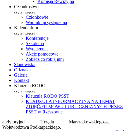
Komisja Rewizyjna
Członkostwo
czytaj więcej
Członkowie
Warunki przystąpienia
Kalendarium
czytaj więcej
Konferencje
Szkolenia
Wydarzenia
Akcje pomocowe
Zobacz co robią inni
Stanowiska
Odznaka
Galeria
Kontakt
Klauzula RODO
czytaj więcej
Klauzula RODO PSST
KLAUZULA INFORMACYJNA NA TEMAT
ZDJĘĆ/FILMÓW UPUBLICZNIANYCH PRZEZ
PSST w Rzeszowie
audytoryjnej Urzędu Marszałkowskiego
Województwa Podkarpackiego.