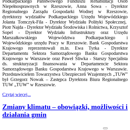
Podkarpackiego Państwowego Funduszu Rehabilitacji Osób
Niepełnosprawnych w Rzeszowie, Anna Sowa - Dyrektor
Regionalnego Zarządu Gospodarki Wodnej w Rzeszowie,
dyrektorzy wydziałów Podkarpackiego Urzędu Wojewódzkiego
Jolanta Tomczyk-Fila - Dyrektor Wydziału Polityki Społecznej,
Piotr Najda - Dyrektor Wydziału Środowiska i Rolnictwa, Krzysztof
Sopel - Dyrektor Wydziału Infrastruktury oraz Urzędu
Marszałkowskiego Województwa Podkarpackiego i
Wojewódzkiego urzędu Pracy w Rzeszowie. Bank Gospodarstwa
Krajowego reprezentowali m.in. Ewa Tyrka - Dyrektor
Departamentu Sektora Samorządowego Banku Gospodarstwa
Krajowego w Warszawie oraz Paweł Śliwka - Starszy Specjalista
ds. strukturyzacji finansowania w Departamencie Sektora
Samorządowego Banku Gospodarstwa Krajowego w Warszawie.
Przedstawicielem Towarzystwa Ubezpieczeń Wzajemnych „TUW”
był Grzegorz Nowak – Zastępca Dyrektora Biura Regionalnego
TUW „TUW” w Rzeszowie.
Czytaj więcej...
Zmiany klimatu – obowiązki, możliwości i
działania gmin