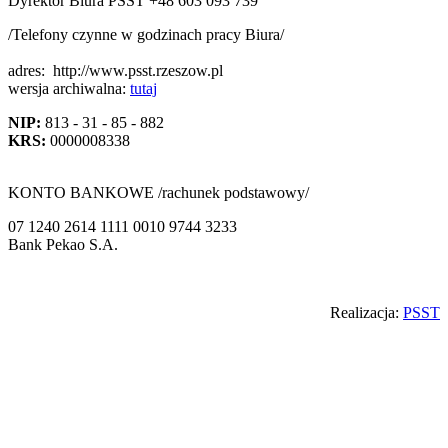
Dyrektor Biura PSST +48 603 093 739
/Telefony czynne w godzinach pracy Biura/
adres:
http://www.psst.rzeszow.pl
wersja archiwalna:
tutaj
NIP:
813 - 31 - 85 - 882
KRS:
0000008338
KONTO BANKOWE /rachunek podstawowy/
07 1240 2614 1111 0010 9744 3233
Bank Pekao S.A.
Back
Realizacja:
PSST
to
top