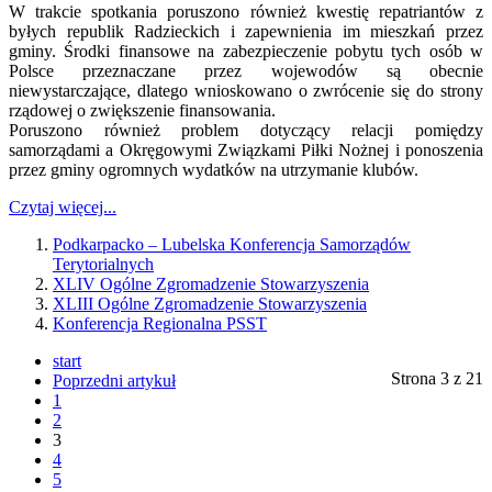
W trakcie spotkania poruszono również kwestię repatriantów z
byłych republik Radzieckich i zapewnienia im mieszkań przez
gminy. Środki finansowe na zabezpieczenie pobytu tych osób w
Polsce przeznaczane przez wojewodów są obecnie
niewystarczające, dlatego wnioskowano o zwrócenie się do strony
rządowej o zwiększenie finansowania.
Poruszono również problem dotyczący relacji pomiędzy
samorządami a Okręgowymi Związkami Piłki Nożnej i ponoszenia
przez gminy ogromnych wydatków na utrzymanie klubów.
Czytaj więcej...
Podkarpacko – Lubelska Konferencja Samorządów
Terytorialnych
XLIV Ogólne Zgromadzenie Stowarzyszenia
XLIII Ogólne Zgromadzenie Stowarzyszenia
Konferencja Regionalna PSST
start
Strona 3 z 21
Poprzedni artykuł
1
2
3
4
5