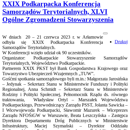
XXIX Podkarpacka Konferencja
Samorządów Terytorialnych, XLVI
Ogólne Zgromadzeni Stowarzyszenia
W dniach 20 – 21 czerwca 2023 r. w Arłamowie
Drukuj
odbyła się XXIX Podkarpacka Konferencja
Samorządów Terytorialnych.
W Konferencji wzięło udział ok 90 uczestników.
Organizator: Podkarpackie Stowarzyszenie Samorządów
Terytorialnych, Województwo Podkarpackie.
Partnerem XXIX PKST był Bank Gospodarstwa Krajowego oraz
Towarzystwo Ubezpieczeń Wzajemnych „TUW”.
Gośćmi spotkania samorządowego byli m.in.: Małgorzata Jarosińska
– Jedynak – Sekretarz Stanu w Ministerstwie Funduszy i Polityki
Regionalnej, Anna Schmidt – Sekretarz Stanu w Ministerstwie
Rodziny i Polityki Społecznej, Pełnomocnik Rządu ds. równego
traktowania, Władysław Ortyl – Marszałek Województwa
Podkarpackiego, Przewodniczący Zarządu PSST, Jolanta Sawicka –
I Wicewojewoda Podkarpacki, Sławomir Mazurek – Wiceprezes
Zarządu NFOŚiGW w Warszawie, Beata Leszczyńska - Zastępca
Dyrektora Departamentu Dróg Publicznych w Ministerstwie
Infrastruktury, Maciej Szymański – Dyrektor Oddziału