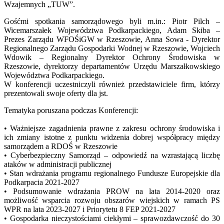
Wzajemnych „TUW”.
Gośćmi spotkania samorządowego byli m.in.: Piotr Pilch –
Wicemarszałek Województwa Podkarpackiego, Adam Skiba –
Prezes Zarządu WFOŚiGW w Rzeszowie, Anna Sowa - Dyrektor
Regionalnego Zarządu Gospodarki Wodnej w Rzeszowie, Wojciech
Wdowik – Regionalny Dyrektor Ochrony Środowiska w
Rzeszowie, dyrektorzy departamentów Urzędu Marszałkowskiego
Województwa Podkarpackiego.
W konferencji uczestniczyli również przedstawiciele firm, którzy
prezentowali swoje oferty dla jst.
Tematyka poruszana podczas Konferencji:
• Ważniejsze zagadnienia prawne z zakresu ochrony środowiska i
ich zmiany istotne z punktu widzenia dobrej współpracy między
samorządem a RDOŚ w Rzeszowie
• Cyberbezpieczny Samorząd – odpowiedź na wzrastającą liczbę
ataków w administracji publicznej
• Stan wdrażania programu regionalnego Fundusze Europejskie dla
Podkarpacia 2021-2027
• Podsumowanie wdrażania PROW na lata 2014-2020 oraz
możliwość wsparcia rozwoju obszarów wiejskich w ramach PS
WPR na lata 2023-2027 i Priorytetu 8 FEP 2021-2027
• Gospodarka nieczystościami ciekłymi – sprawozdawczość do 30