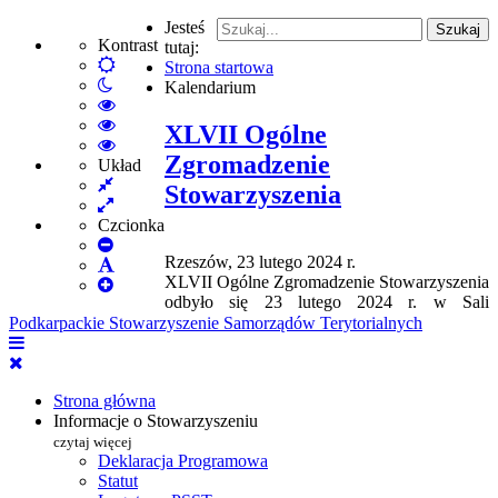
Jesteś
Szukaj
Kontrast
tutaj:
Default
Strona startowa
Włącz
mode
Kalendarium
tryb
High
nocny
Contrast
High
XLVII Ogólne
Black
Contrast
High
Zgromadzenie
White
Black
Contrast
Układ
Fixed
mode
Yellow
Yellow
Stowarzyszenia
layout
Wide
mode
Black
layout
mode
Czcionka
Set
Rzeszów, 23 lutego 2024 r.
Smaller
Set
XLVII Ogólne Zgromadzenie Stowarzyszenia
Font
Set
Default
odbyło się 23 lutego 2024 r. w Sali
Larger
Font
Podkarpackie Stowarzyszenie Samorządów Terytorialnych
Font
Strona główna
Informacje o Stowarzyszeniu
czytaj więcej
Deklaracja Programowa
Statut