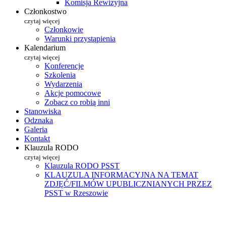
Komisja Rewizyjna
Członkostwo
czytaj więcej
Członkowie
Warunki przystąpienia
Kalendarium
czytaj więcej
Konferencje
Szkolenia
Wydarzenia
Akcje pomocowe
Zobacz co robią inni
Stanowiska
Odznaka
Galeria
Kontakt
Klauzula RODO
czytaj więcej
Klauzula RODO PSST
KLAUZULA INFORMACYJNA NA TEMAT
ZDJĘĆ/FILMÓW UPUBLICZNIANYCH PRZEZ
PSST w Rzeszowie