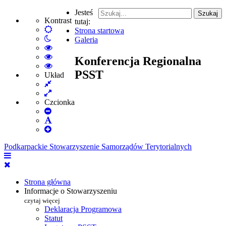
Jesteś
Szukaj
Kontrast
tutaj:
Default
Strona startowa
Włącz
mode
Galeria
tryb
High
nocny
Contrast
High
Konferencja Regionalna
Black
Contrast
High
PSST
White
Black
Contrast
Układ
Fixed
mode
Yellow
Yellow
layout
Wide
mode
Black
layout
mode
Czcionka
Set
Smaller
Set
Font
Set
Default
Larger
Font
Podkarpackie Stowarzyszenie Samorządów Terytorialnych
Font
Strona główna
Informacje o Stowarzyszeniu
czytaj więcej
Deklaracja Programowa
Statut