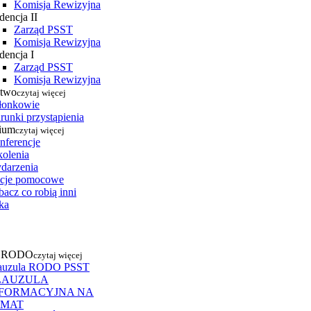
Komisja Rewizyjna
dencja II
Zarząd PSST
Komisja Rewizyjna
dencja I
Zarząd PSST
Komisja Rewizyjna
stwo
czytaj więcej
łonkowie
runki przystąpienia
ium
czytaj więcej
nferencje
kolenia
darzenia
cje pomocowe
acz co robią inni
ka
a RODO
czytaj więcej
auzula RODO PSST
LAUZULA
NFORMACYJNA NA
EMAT