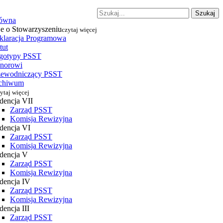
Szukaj
łówna
je o Stowarzyszeniu
czytaj więcej
klaracja Programowa
tut
gotypy PSST
norowi
zewodniczący PSST
chiwum
ytaj więcej
dencja VII
Zarząd PSST
Komisja Rewizyjna
dencja VI
Zarząd PSST
Komisja Rewizyjna
dencja V
Zarząd PSST
Komisja Rewizyjna
dencja IV
Zarząd PSST
Komisja Rewizyjna
encja III
Zarząd PSST