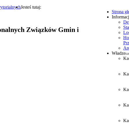
ytorialnych
Jesteś tutaj:
Strona g
Informac
De
Sta
onalnych Związków Gmin i
Lo
Ho
Pr
Ar
Władze
cz
Ka
Ka
Ka
Ka
Kad