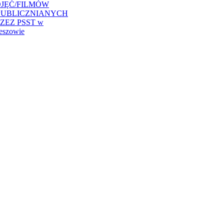
JĘĆ/FILMÓW
PUBLICZNIANYCH
ZEZ PSST w
eszowie