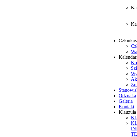
Ka
Ka
Członko
Cz
Wa
Kalendar
Ko
Sz
Wy
Ak
Zob
Stanowis
Odznaka
Galeria
Kontakt
Klauzul
Kl
K
I
T