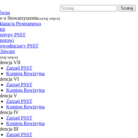
Szukaj
łówna
je o Stowarzyszeniu
czytaj więcej
klaracja Programowa
tut
gotypy PSST
norowi
zewodniczący PSST
chiwum
ytaj więcej
dencja VII
Zarząd PSST
Komisja Rewizyjna
dencja VI
Zarząd PSST
Komisja Rewizyjna
dencja V
Zarząd PSST
Komisja Rewizyjna
dencja IV
Zarząd PSST
Komisja Rewizyjna
encja III
Zarząd PSST