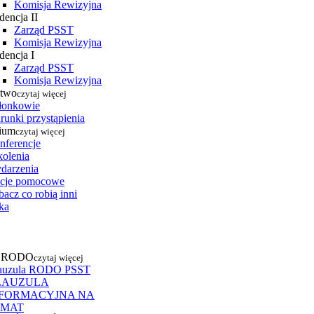
Komisja Rewizyjna
dencja II
Zarząd PSST
Komisja Rewizyjna
dencja I
Zarząd PSST
Komisja Rewizyjna
stwo
czytaj więcej
łonkowie
runki przystąpienia
ium
czytaj więcej
nferencje
kolenia
darzenia
cje pomocowe
acz co robią inni
ka
a RODO
czytaj więcej
auzula RODO PSST
LAUZULA
NFORMACYJNA NA
EMAT