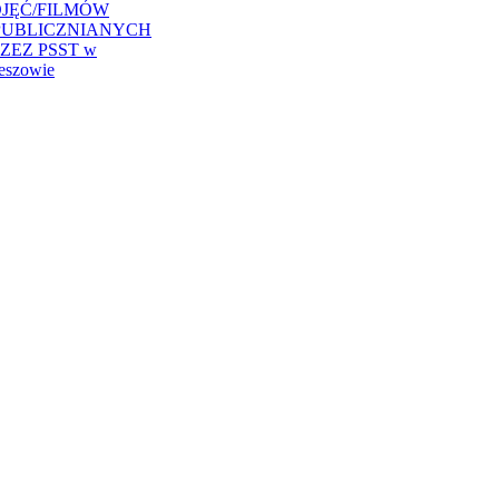
JĘĆ/FILMÓW
PUBLICZNIANYCH
ZEZ PSST w
eszowie