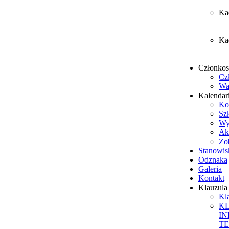
Ka
Ka
Członko
Cz
Wa
Kalendar
Ko
Sz
Wy
Ak
Zob
Stanowis
Odznaka
Galeria
Kontakt
Klauzul
Kl
K
I
T