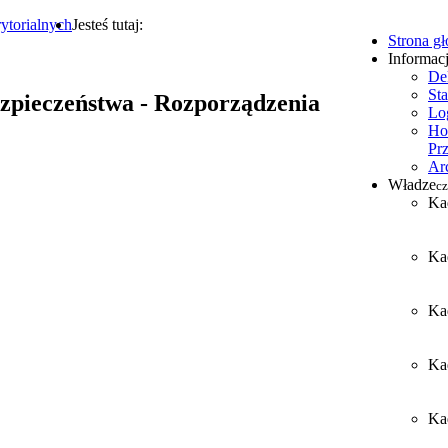
ytorialnych
Jesteś tutaj:
Strona g
Informac
De
Sta
ezpieczeństwa - Rozporządzenia
Lo
Ho
Pr
Ar
Władze
cz
Ka
Ka
Ka
Ka
Kad