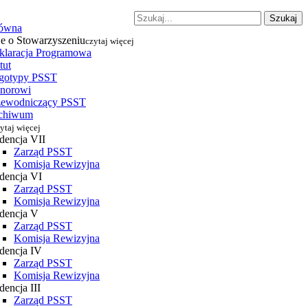
Szukaj
łówna
je o Stowarzyszeniu
czytaj więcej
klaracja Programowa
tut
gotypy PSST
norowi
zewodniczący PSST
chiwum
ytaj więcej
dencja VII
Zarząd PSST
Komisja Rewizyjna
dencja VI
Zarząd PSST
Komisja Rewizyjna
dencja V
Zarząd PSST
Komisja Rewizyjna
dencja IV
Zarząd PSST
Komisja Rewizyjna
encja III
Zarząd PSST