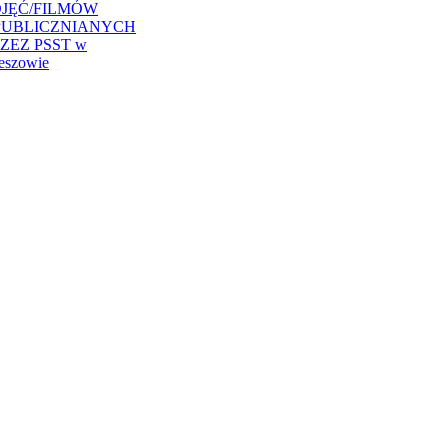
JĘĆ/FILMÓW
PUBLICZNIANYCH
ZEZ PSST w
eszowie