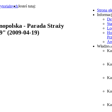
ytorialnych
Jesteś tutaj:
Strona g
Informac
De
Sta
nopolska - Parada Straży
Lo
" (2009-04-19)
Ho
Pr
Ar
Władze
cz
Ka
Ka
Ka
Ka
Kad