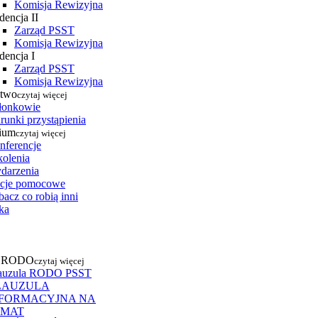
Komisja Rewizyjna
dencja II
Zarząd PSST
Komisja Rewizyjna
dencja I
Zarząd PSST
Komisja Rewizyjna
stwo
czytaj więcej
łonkowie
runki przystąpienia
ium
czytaj więcej
nferencje
kolenia
darzenia
cje pomocowe
acz co robią inni
ka
a RODO
czytaj więcej
auzula RODO PSST
LAUZULA
NFORMACYJNA NA
EMAT