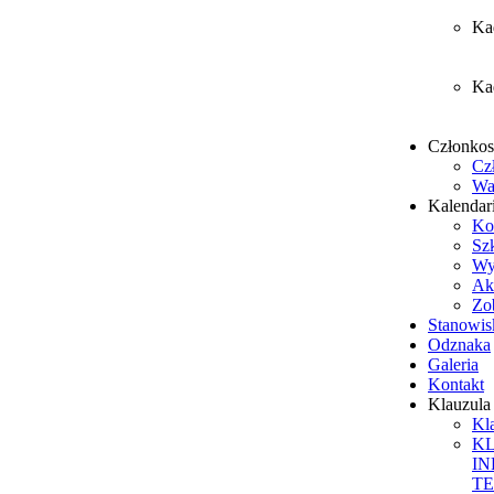
Ka
Ka
Członko
Cz
Wa
Kalendar
Ko
Sz
Wy
Ak
Zob
Stanowis
Odznaka
Galeria
Kontakt
Klauzul
Kl
K
I
T