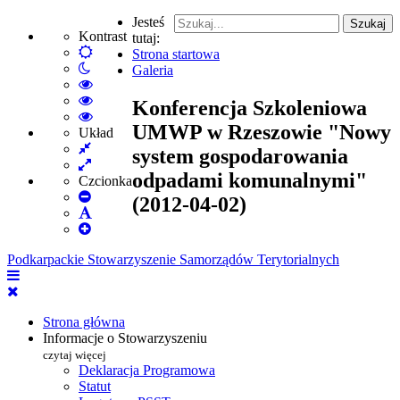
Jesteś
Szukaj
Kontrast
tutaj:
Default
Strona startowa
Włącz
mode
Galeria
tryb
High
nocny
Contrast
High
Konferencja Szkoleniowa
Black
Contrast
High
UMWP w Rzeszowie "Nowy
White
Black
Contrast
Układ
Fixed
mode
Yellow
Yellow
system gospodarowania
layout
Wide
mode
Black
odpadami komunalnymi"
layout
mode
Czcionka
Set
(2012-04-02)
Smaller
Set
Font
Set
Default
Larger
Font
Podkarpackie Stowarzyszenie Samorządów Terytorialnych
Font
Strona główna
Informacje o Stowarzyszeniu
czytaj więcej
Deklaracja Programowa
Statut