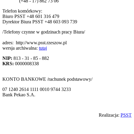
(+48 - 17) 862 73 06
Telefon komórkowy:
Biuro PSST +48 601 316 479
Dyrektor Biura PSST +48 603 093 739
/Telefony czynne w godzinach pracy Biura/
adres:
http://www.psst.rzeszow.pl
wersja archiwalna:
tutaj
NIP:
813 - 31 - 85 - 882
KRS:
0000008338
KONTO BANKOWE /rachunek podstawowy/
07 1240 2614 1111 0010 9744 3233
Bank Pekao S.A.
Back
Realizacja:
PSST
to
top