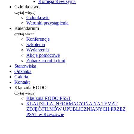
Komisja Rewizyjna
Członkostwo
czytaj więcej
Członkowie
Warunki przystąpienia
Kalendarium
czytaj więcej
Konferencje
Szkolenia
Wydarzenia
Akcje pomocowe
Zobacz co robią inni
Stanowiska
Odznaka
Galeria
Kontakt
Klauzula RODO
czytaj więcej
Klauzula RODO PSST
KLAUZULA INFORMACYJNA NA TEMAT
ZDJĘĆ/FILMÓW UPUBLICZNIANYCH PRZEZ
PSST w Rzeszowie