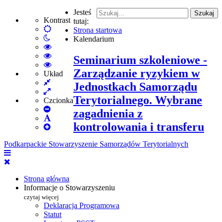
Jesteś
Szukaj
Kontrast
tutaj:
Default
Strona startowa
Włącz
mode
Kalendarium
tryb
High
nocny
Contrast
High
Seminarium szkoleniowe -
Black
Contrast
High
Zarządzanie ryzykiem w
White
Black
Contrast
Układ
Fixed
mode
Yellow
Yellow
Jednostkach Samorządu
layout
Wide
mode
Black
Terytorialnego. Wybrane
layout
mode
Czcionka
Set
zagadnienia z
Smaller
Set
kontrolowania i transferu
Font
Set
Default
Larger
Font
Podkarpackie Stowarzyszenie Samorządów Terytorialnych
Font
Strona główna
Informacje o Stowarzyszeniu
czytaj więcej
Deklaracja Programowa
Statut