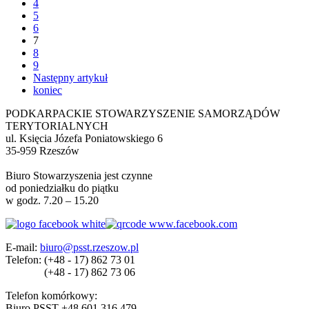
4
5
6
7
8
9
Następny artykuł
koniec
PODKARPACKIE STOWARZYSZENIE SAMORZĄDÓW
TERYTORIALNYCH
ul. Księcia Józefa Poniatowskiego 6
35-959 Rzeszów
Biuro Stowarzyszenia jest czynne
od poniedziałku do piątku
w godz. 7.20 – 15.20
E-mail:
biuro@psst.rzeszow.pl
Telefon:
(+48 - 17) 862 73 01
(+48 - 17) 862 73 06
Telefon komórkowy:
Biuro PSST +48 601 316 479