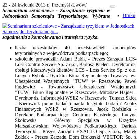
22 - 24 kwietnia 2013 r., Przemyśl /Lwów/
Seminarium szkoleniowe - Zarządzanie ryzykiem w
Drukuj
Jednostkach Samorządu Terytorialnego. Wybrane
zagadnienia z kontrolowania i transferu ryzyka.
liczba uczestników: 40 przedstawicieli samorządów
terytorialnych z województwa podkarpackiego;
szkolenie prowadzili: Adam Babik - Prezes Zarządu LCS-
Loss Control Service Sp. z o.o., Bartosz Kieler - Dyrektor ds.
obsługi kluczowych klientów LCS - Loss Service Sp. z o.o.
Lucyna Rybak - Dyrektor Biura Regionalnego Towarzystwa
Ubezpieczeń Wzajemnych "TUW" w Rzeszowie, Paweł
Fuglewicz - Towarzystwo Ubezpieczeń Wzajemnych
"TUW" Biuro Regionalne w Rzeszowie, Mirosław Hajder -
Dyrektor ds. Informatyki WSIiZ w Rzeszowie, Tomasz Skica
- Kierownik pionu badań i nauki Instytutu badań i Analiz
Finansowych WSIiZ w Rzeszowie, Jacek Rodzinka -
Dyrektor Podkarpackiego Centrum Klasteringu, Lucyna
Skołowska - Główny Specjalista w Urzędzie
Marszałkowskim Województwa Podkarpackiego, Dariusz
Tworzydło - Prezes Zarządu EXACTO Sp. z o.o., Marek
Żołdak - Prezes Zarządu Dom Brokerski VECTOR Sp. z