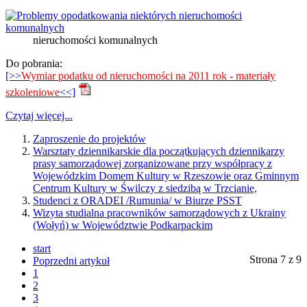
nieruchomości komunalnych
Do pobrania:
[>>
Wymiar podatku od nieruchomości na 2011 rok - materiały
szkoleniowe
<<]
Czytaj więcej...
Zaproszenie do projektów
Warsztaty dziennikarskie dla początkujących dziennikarzy
prasy samorządowej zorganizowane przy współpracy z
Wojewódzkim Domem Kultury w Rzeszowie oraz Gminnym
Centrum Kultury w Świlczy z siedzibą w Trzcianie,
Studenci z ORADEI /Rumunia/ w Biurze PSST
Wizyta studialna pracowników samorządowych z Ukrainy
(Wołyń) w Województwie Podkarpackim
start
Strona 7 z 9
Poprzedni artykuł
1
2
3