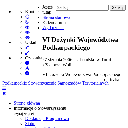
Jesteś
Szukaj
Kontrast
tutaj:
Default
Strona startowa
Włącz
mode
Kalendarium
tryb
High
Wydarzenia
nocny
Contrast
High
Black
Contrast
High
VI Dożynki Województwa
White
Black
Contrast
Układ
Podkarpackiego
Fixed
mode
Yellow
Yellow
layout
Wide
mode
Black
layout
mode
Czcionka
27 sierpnia 2006 r. - Lotnisko w Turbi
Set
k/Stalowej Woli
Smaller
Set
Font
Set
Default
VI Dożynki Województwa Podkarpackiego
Larger
Font
liczba
Podkarpackie Stowarzyszenie Samorządów Terytorialnych
Font
Strona główna
Informacje o Stowarzyszeniu
czytaj więcej
Deklaracja Programowa
Statut