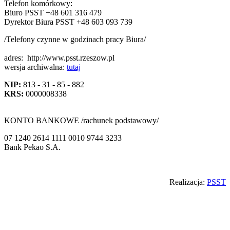
Telefon komórkowy:
Biuro PSST +48 601 316 479
Dyrektor Biura PSST +48 603 093 739
/Telefony czynne w godzinach pracy Biura/
adres:
http://www.psst.rzeszow.pl
wersja archiwalna:
tutaj
NIP:
813 - 31 - 85 - 882
KRS:
0000008338
KONTO BANKOWE /rachunek podstawowy/
07 1240 2614 1111 0010 9744 3233
Bank Pekao S.A.
Back
Realizacja:
PSST
to
top