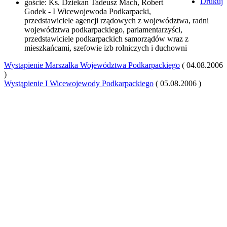
Drukuj
goście: Ks. Dziekan Tadeusz Mach, Robert
Godek - I Wicewojewoda Podkarpacki,
przedstawiciele agencji rządowych z województwa, radni
województwa podkarpackiego, parlamentarzyści,
przedstawiciele podkarpackich samorządów wraz z
mieszkańcami, szefowie izb rolniczych i duchowni
Wystąpienie Marszałka Województwa Podkarpackiego
( 04.08.2006
)
Wystąpienie I Wicewojewody Podkarpackiego
( 05.08.2006 )