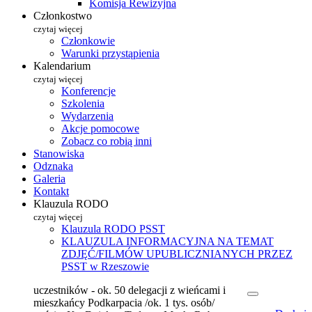
Komisja Rewizyjna
Członkostwo
czytaj więcej
Członkowie
Warunki przystąpienia
Kalendarium
czytaj więcej
Konferencje
Szkolenia
Wydarzenia
Akcje pomocowe
Zobacz co robią inni
Stanowiska
Odznaka
Galeria
Kontakt
Klauzula RODO
czytaj więcej
Klauzula RODO PSST
KLAUZULA INFORMACYJNA NA TEMAT
ZDJĘĆ/FILMÓW UPUBLICZNIANYCH PRZEZ
PSST w Rzeszowie
uczestników - ok. 50 delegacji z wieńcami i
mieszkańcy Podkarpacia /ok. 1 tys. osób/