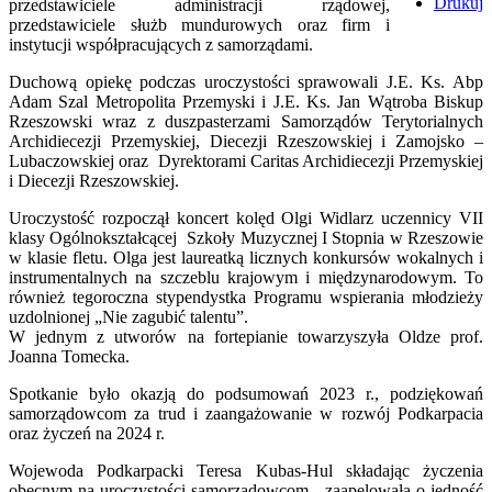
Drukuj
przedstawiciele administracji rządowej,
przedstawiciele służb mundurowych oraz firm i
instytucji współpracujących z samorządami.
Duchową opiekę podczas uroczystości sprawowali J.E. Ks. Abp
Adam Szal Metropolita Przemyski i J.E. Ks. Jan Wątroba Biskup
Rzeszowski wraz z duszpasterzami Samorządów Terytorialnych
Archidiecezji Przemyskiej, Diecezji Rzeszowskiej i Zamojsko –
Lubaczowskiej oraz Dyrektorami Caritas Archidiecezji Przemyskiej
i Diecezji Rzeszowskiej.
Uroczystość rozpoczął koncert kolęd Olgi Widlarz uczennicy VII
klasy Ogólnokształcącej Szkoły Muzycznej I Stopnia w Rzeszowie
w klasie fletu. Olga jest laureatką licznych konkursów wokalnych i
instrumentalnych na szczeblu krajowym i międzynarodowym. To
również tegoroczna stypendystka Programu wspierania młodzieży
uzdolnionej „Nie zagubić talentu”.
W jednym z utworów na fortepianie towarzyszyła Oldze prof.
Joanna Tomecka.
Spotkanie było okazją do podsumowań 2023 r., podziękowań
samorządowcom za trud i zaangażowanie w rozwój Podkarpacia
oraz życzeń na 2024 r.
Wojewoda Podkarpacki Teresa Kubas-Hul składając życzenia
obecnym na uroczystości samorządowcom, zaapelowała o jedność