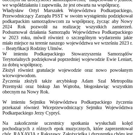
we współdziałaniu i zapewniła, że jest otwarta na współpracę.
Władysław Ortyl Marszałek Województwa Podkarpackiego,
Przewodniczący Zarządu PSST w swoim wystąpieniu podziękował
podkarpackim samorządowcom za współpracę, życząc aby Nowy
2024 Rok pozwolił na realizację wszystkich zamierzeń.
Podsumował działania Samorządu Województwa Podkarpackiego
w 2023 roku, mówił również o szczególnym wydarzeniu jakie
miało miejsce na terenie naszego województwa we wrześniu 2023 r.
– Beatyfikacji Rodziny Ulmów.
W imieniu Podkarpackiego Stowarzyszenia Samorządów
Terytorialnych podziękował poprzedniej wojewodzie Ewie Leniart,
za dobrą współpracę.
Złożył również gratulacje wojewodzie oraz nowo powołanym
wicewojewodom.
Życzenia złożyli także arcybiskup Adam Szal Metropolita
Przemyski oraz biskup Jan Wątroba, błogosławiąc wszystkim
obecnym na Nowy Rok.
W imieniu Sejmiku Województwa Podkarpackiego życzenia
przekazał również Wiceprzewodniczący Sejmiku Województwa
Podkarpackiego Jerzy Cypryś.
Na zakończenie uczestnicy spotkania wysłuchali kolęd
pochodzących z różnych epok muzycznych, które zaprezentował
chór RAXAVIA z Rakszawy. Założycielką i dyrygentką chóru jest