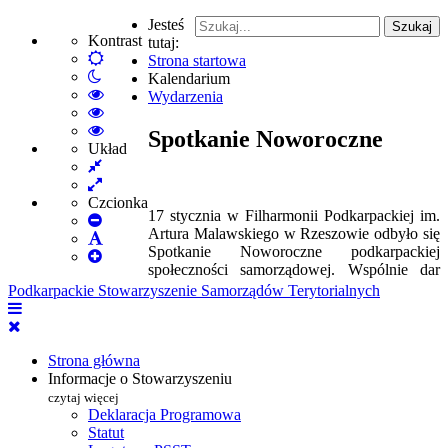
Jesteś
Szukaj
Kontrast
tutaj:
Default
Strona startowa
Włącz
mode
Kalendarium
tryb
High
Wydarzenia
nocny
Contrast
High
Black
Contrast
High
Spotkanie Noworoczne
White
Black
Contrast
Układ
Fixed
mode
Yellow
Yellow
layout
Wide
mode
Black
layout
mode
Czcionka
17 stycznia w Filharmonii Podkarpackiej im.
Set
Artura Malawskiego w Rzeszowie odbyło się
Smaller
Set
Spotkanie Noworoczne podkarpackiej
Font
Set
Default
społeczności samorządowej. Wspólnie dar
Larger
Font
Podkarpackie Stowarzyszenie Samorządów Terytorialnych
Font
Strona główna
Informacje o Stowarzyszeniu
czytaj więcej
Deklaracja Programowa
Statut