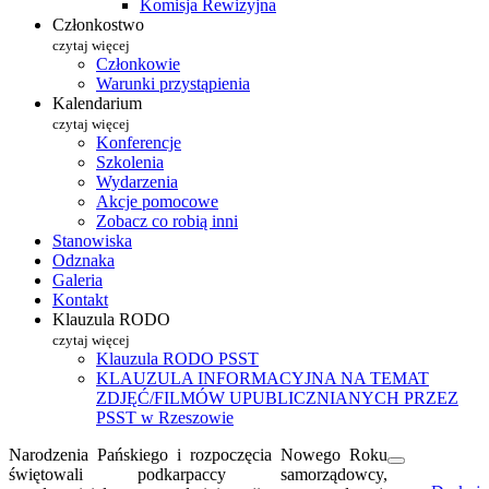
Komisja Rewizyjna
Członkostwo
czytaj więcej
Członkowie
Warunki przystąpienia
Kalendarium
czytaj więcej
Konferencje
Szkolenia
Wydarzenia
Akcje pomocowe
Zobacz co robią inni
Stanowiska
Odznaka
Galeria
Kontakt
Klauzula RODO
czytaj więcej
Klauzula RODO PSST
KLAUZULA INFORMACYJNA NA TEMAT
ZDJĘĆ/FILMÓW UPUBLICZNIANYCH PRZEZ
PSST w Rzeszowie
Narodzenia Pańskiego i rozpoczęcia Nowego Roku
świętowali podkarpaccy samorządowcy,