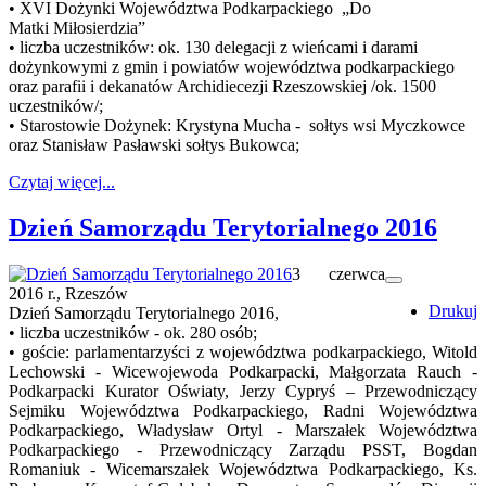
• XVI Dożynki Województwa Podkarpackiego „Do
Matki Miłosierdzia”
• liczba uczestników: ok. 130 delegacji z wieńcami i darami
dożynkowymi z gmin i powiatów województwa podkarpackiego
oraz parafii i dekanatów Archidiecezji Rzeszowskiej /ok. 1500
uczestników/;
• Starostowie Dożynek: Krystyna Mucha - sołtys wsi Myczkowce
oraz Stanisław Pasławski sołtys Bukowca;
Czytaj więcej...
Dzień Samorządu Terytorialnego 2016
3 czerwca
2016 r., Rzeszów
Drukuj
Dzień Samorządu Terytorialnego 2016,
• liczba uczestników - ok. 280 osób;
• goście: parlamentarzyści z województwa podkarpackiego, Witold
Lechowski - Wicewojewoda Podkarpacki, Małgorzata Rauch -
Podkarpacki Kurator Oświaty, Jerzy Cypryś – Przewodniczący
Sejmiku Województwa Podkarpackiego, Radni Województwa
Podkarpackiego, Władysław Ortyl - Marszałek Województwa
Podkarpackiego - Przewodniczący Zarządu PSST, Bogdan
Romaniuk - Wicemarszałek Województwa Podkarpackiego, Ks.