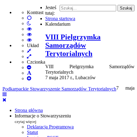
Jesteś
Szukaj
Kontrast
tutaj:
Default
Strona startowa
Włącz
mode
Kalendarium
tryb
High
nocny
Contrast
High
VIII Pielgrzymka
Black
Contrast
High
Samorządów
White
Black
Contrast
Układ
Fixed
mode
Yellow
Yellow
Terytorialnych
layout
Wide
mode
Black
layout
mode
Czcionka
VIII Pielgrzymka Samorządów
Set
Terytorialnych
Smaller
Set
7 maja 2017 r., Lubaczów
Font
Set
Default
Larger
Font
7 maja
Podkarpackie Stowarzyszenie Samorządów Terytorialnych
Font
Strona główna
Informacje o Stowarzyszeniu
czytaj więcej
Deklaracja Programowa
Statut