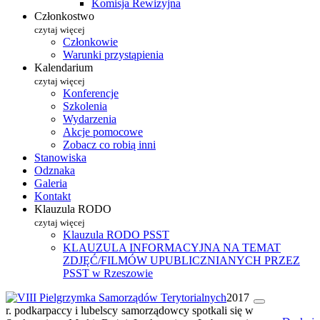
Komisja Rewizyjna
Członkostwo
czytaj więcej
Członkowie
Warunki przystąpienia
Kalendarium
czytaj więcej
Konferencje
Szkolenia
Wydarzenia
Akcje pomocowe
Zobacz co robią inni
Stanowiska
Odznaka
Galeria
Kontakt
Klauzula RODO
czytaj więcej
Klauzula RODO PSST
KLAUZULA INFORMACYJNA NA TEMAT
ZDJĘĆ/FILMÓW UPUBLICZNIANYCH PRZEZ
PSST w Rzeszowie
2017
r. podkarpaccy i lubelscy samorządowcy spotkali się w