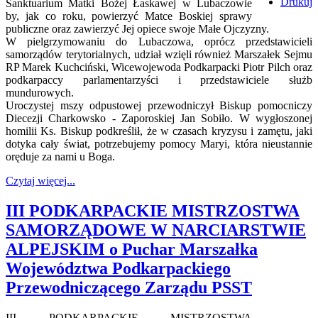
Drukuj
Sanktuarium Matki Bożej Łaskawej w Lubaczowie
by, jak co roku, powierzyć Matce Boskiej sprawy
publiczne oraz zawierzyć Jej opiece swoje Małe Ojczyzny.
W pielgrzymowaniu do Lubaczowa, oprócz przedstawicieli
samorządów terytorialnych, udział wzięli również Marszałek Sejmu
RP Marek Kuchciński, Wicewojewoda Podkarpacki Piotr Pilch oraz
podkarpaccy parlamentarzyści i przedstawiciele służb
mundurowych.
Uroczystej mszy odpustowej przewodniczył Biskup pomocniczy
Diecezji Charkowsko - Zaporoskiej Jan Sobiło. W wygłoszonej
homilii Ks. Biskup podkreślił, że w czasach kryzysu i zamętu, jaki
dotyka cały świat, potrzebujemy pomocy Maryi, która nieustannie
oręduje za nami u Boga.
Czytaj więcej...
III PODKARPACKIE MISTRZOSTWA
SAMORZĄDOWE W NARCIARSTWIE
ALPEJSKIM o Puchar Marszałka
Województwa Podkarpackiego
Przewodniczącego Zarządu PSST
III PODKARPACKIE MISTRZOSTWA