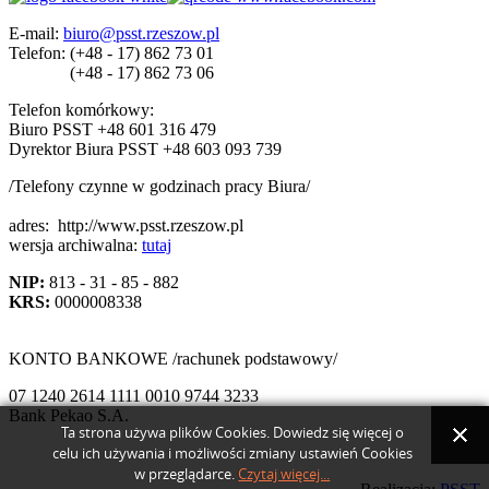
E-mail:
biuro@psst.rzeszow.pl
Telefon:
(+48 - 17) 862 73 01
(+48 - 17) 862 73 06
Telefon komórkowy:
Biuro PSST +48 601 316 479
Dyrektor Biura PSST +48 603 093 739
/Telefony czynne w godzinach pracy Biura/
adres:
http://www.psst.rzeszow.pl
wersja archiwalna:
tutaj
NIP:
813 - 31 - 85 - 882
KRS:
0000008338
KONTO BANKOWE /rachunek podstawowy/
07 1240 2614 1111 0010 9744 3233
Bank Pekao S.A.
Ta strona używa plików Cookies. Dowiedz się więcej o
celu ich używania i możliwości zmiany ustawień Cookies
w przeglądarce.
Czytaj więcej...
Back