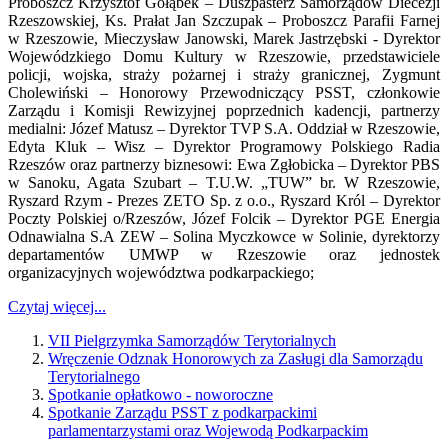
Proboszcz Krzysztof Gołąbek – Duszpasterz Samorządów Diecezji
Rzeszowskiej, Ks. Prałat Jan Szczupak – Proboszcz Parafii Farnej
w Rzeszowie, Mieczysław Janowski, Marek Jastrzębski - Dyrektor
Wojewódzkiego Domu Kultury w Rzeszowie, przedstawiciele
policji, wojska, straży pożarnej i straży granicznej, Zygmunt
Cholewiński – Honorowy Przewodniczący PSST, członkowie
Zarządu i Komisji Rewizyjnej poprzednich kadencji, partnerzy
medialni: Józef Matusz – Dyrektor TVP S.A. Oddział w Rzeszowie,
Edyta Kluk – Wisz – Dyrektor Programowy Polskiego Radia
Rzeszów oraz partnerzy biznesowi: Ewa Zgłobicka – Dyrektor PBS
w Sanoku, Agata Szubart – T.U.W. „TUW” br. W Rzeszowie,
Ryszard Rzym - Prezes ZETO Sp. z o.o., Ryszard Król – Dyrektor
Poczty Polskiej o/Rzeszów, Józef Folcik – Dyrektor PGE Energia
Odnawialna S.A ZEW – Solina Myczkowce w Solinie, dyrektorzy
departamentów UMWP w Rzeszowie oraz jednostek
organizacyjnych województwa podkarpackiego;
Czytaj więcej...
VII Pielgrzymka Samorządów Terytorialnych
Wręczenie Odznak Honorowych za Zasługi dla Samorządu
Terytorialnego
Spotkanie opłatkowo - noworoczne
Spotkanie Zarządu PSST z podkarpackimi
parlamentarzystami oraz Wojewodą Podkarpackim