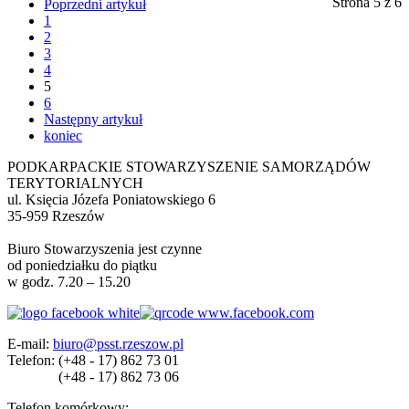
Strona 5 z 6
Poprzedni artykuł
1
2
3
4
5
6
Następny artykuł
koniec
PODKARPACKIE STOWARZYSZENIE SAMORZĄDÓW
TERYTORIALNYCH
ul. Księcia Józefa Poniatowskiego 6
35-959 Rzeszów
Biuro Stowarzyszenia jest czynne
od poniedziałku do piątku
w godz. 7.20 – 15.20
E-mail:
biuro@psst.rzeszow.pl
Telefon:
(+48 - 17) 862 73 01
(+48 - 17) 862 73 06
Telefon komórkowy: