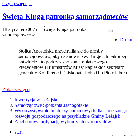
Czytaj więcej...
Święta Kinga patronką samorządowców
18 stycznia 2007 r. - Święta Kinga patronką
samorządowców
Drukuj
Stolica Apostolska przychyliła się do prośby
samorządowców, aby ustanowić św. Kingę ich patronką -
potwierdził to podczas spotkania opłatkowego
Prezydentów i Burmistrzów Miast Papieskich sekretarz
generalny Konferencji Episkopatu Polski bp Piotr Libera.
Zobacz więcej
Inwestycja w Leżajsku
Samorządowe Spotkania Jasnogórskie
Wykorzystywanie funduszy pomocowych dla skutecznego
rozwoju gospodarczego na przykładzie Gminy Leżajsk
Apel o nową ordynację wyborczą do samorządów
start