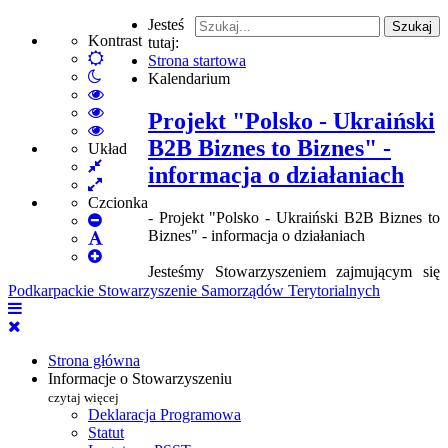
Jesteś
Szukaj
Kontrast
tutaj:
Default
Strona startowa
Włącz
mode
Kalendarium
tryb
High
nocny
Contrast
High
Projekt "Polsko - Ukraiński
Black
Contrast
High
B2B Biznes to Biznes" -
White
Black
Contrast
Układ
Fixed
mode
Yellow
Yellow
informacja o działaniach
layout
Wide
mode
Black
layout
mode
Czcionka
- Projekt "Polsko - Ukraiński B2B Biznes to
Set
Biznes" - informacja o działaniach
Smaller
Set
Font
Set
Default
Jesteśmy Stowarzyszeniem zajmującym się
Larger
Font
Podkarpackie Stowarzyszenie Samorządów Terytorialnych
Font
Strona główna
Informacje o Stowarzyszeniu
czytaj więcej
Deklaracja Programowa
Statut