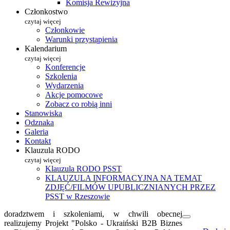
Komisja Rewizyjna
Członkostwo
czytaj więcej
Członkowie
Warunki przystąpienia
Kalendarium
czytaj więcej
Konferencje
Szkolenia
Wydarzenia
Akcje pomocowe
Zobacz co robią inni
Stanowiska
Odznaka
Galeria
Kontakt
Klauzula RODO
czytaj więcej
Klauzula RODO PSST
KLAUZULA INFORMACYJNA NA TEMAT
ZDJĘĆ/FILMÓW UPUBLICZNIANYCH PRZEZ
PSST w Rzeszowie
doradztwem i szkoleniami, w chwili obecnej
realizujemy Projekt "Polsko - Ukraiński B2B Biznes